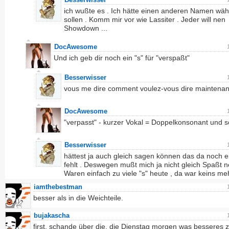
ich wußte es . Ich hätte einen anderen Namen wäh
sollen . Komm mir vor wie Lassiter . Jeder will nen
Showdown ...
DocAwesome
Und ich geb dir noch ein "s" für "verspaßt"
Besserwisser
vous me dire comment voulez-vous dire maintenan
DocAwesome
"verpasst" - kurzer Vokal = Doppelkonsonant und s
Besserwisser
hättest ja auch gleich sagen können das da noch ei
fehlt . Deswegen mußt mich ja nicht gleich Spaßt 
Waren einfach zu viele "s" heute , da war keins meh
iamthebestman
besser als in die Weichteile.
bujakascha
first, schande über die, die Dienstag morgen was besseres z