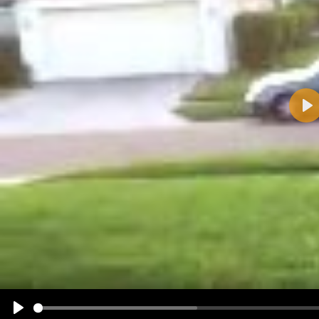
Pla
Name:
E-Mail-Adresse (optional):
Kommentar:
Alle HTML-Tags außer <br>, <strike> und <i> werden aus Deinem Kommentar entfernt.
URLs werden automatisch umgewandelt. Bitte verwende "www." oder "http://" in URLs
Ich möchte eine E-Mail, wenn zu meinem Kommentar Antworten erscheinen.
Ich möchte eine E-Mail, wenn auf dieser Seite weitere Kommentare erscheinen.