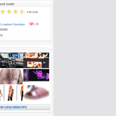
 und mehr
4.66 (154)
(
2)
Zu meinen Favoriten
39280
11
HR GESCHENKTIPS