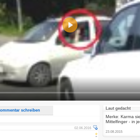
Play
d <i> werden aus Deinem Kommentar entfernt.
tte verwende "www." oder "http://" in URLs
u meinem Kommentar Antworten erscheinen.
uf dieser Seite weitere Kommentare erscheinen.
Laut gedacht
ommentar schreiben
Merke: Karma si
Mittelfinger - 
02.06.2016
23.08.2015