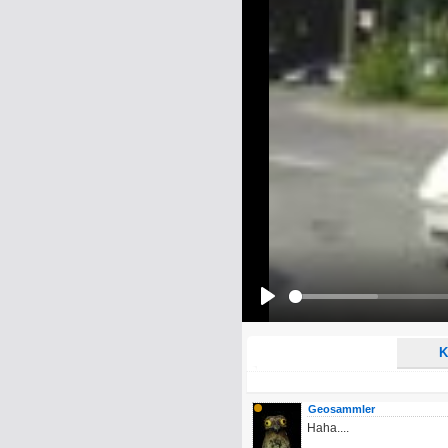
Name:
E-Mail-Adresse (optional):
Kommentar:
Alle HTML-Tags außer <br>, <strike> un
URLs werden automatisch umgewandelt. Bi
Ich möchte eine E-Mail, wenn z
Ich möchte eine E-Mail, wenn a
Play
K
Geosammler
Haha....