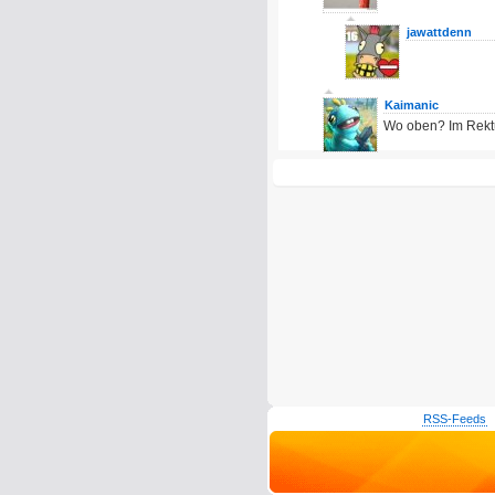
jawattdenn
Kaimanic
Wo oben? Im Rek
RSS-Feeds