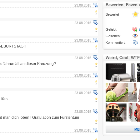
Bewerten, Faven
23.08.2015
Bewertet
23.08.2015
Geliebt:
Gesehen:
23.08.2015
Kommentiert:
 GEBURTSTAG!!!
Weird, Cool, WTF
23.08.2015
Auffahrunfall an dieser Kreuzung?
23.08.2015
23.08.2015
fürst
23.08.2015
rd man dich loben ! Gratulation zum Fürstentum
ME
23.08.2015