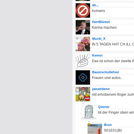
äh...
humans
HerrBlümel
Karma machen.
Mucki_X
IN 5 TAGEN HAT CH.ILL
Kemot
Das ist schon der zweite 
Baumschullehrer
Frauen und autos...
jawattdenn
mit erhobenem finger zum 
Qeener
Ist der Finger oben wi
Bron
S01E01(B)