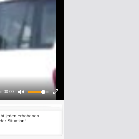
00:00
Mute
Enter
fullscreen
eht jeden erhobenen
in jeder Situation!