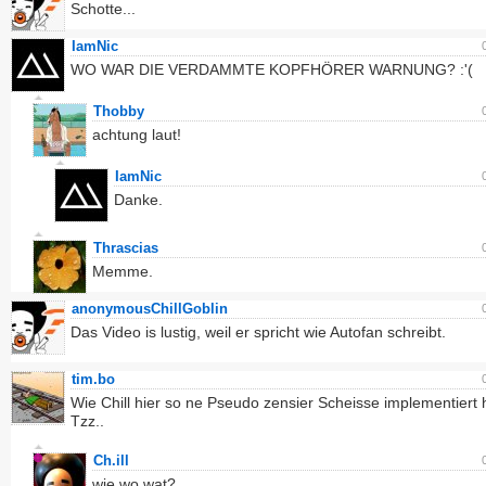
Schotte...
IamNic
WO WAR DIE VERDAMMTE KOPFHÖRER WARNUNG? :'(
Thobby
achtung laut!
IamNic
Danke.
Thrascias
Memme.
anonymousChillGoblin
Das Video is lustig, weil er spricht wie Autofan schreibt.
tim.bo
Wie Chill hier so ne Pseudo zensier Scheisse implementiert h
Tzz..
Ch.ill
wie wo wat?