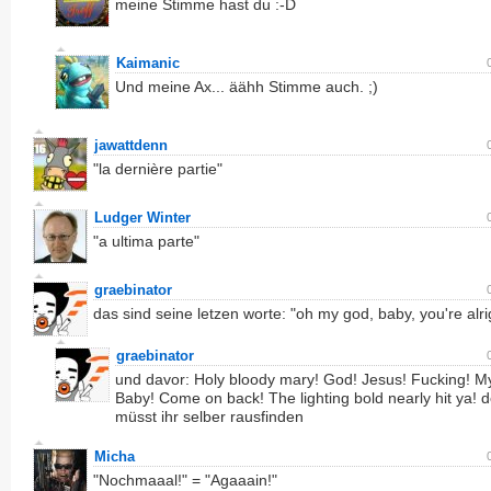
meine Stimme hast du :-D
Kaimanic
Und meine Ax... äähh Stimme auch. ;)
jawattdenn
"la dernière partie"
Ludger Winter
"a ultima parte"
graebinator
das sind seine letzen worte: "oh my god, baby, you're alri
graebinator
und davor: Holy bloody mary! God! Jesus! Fucking! M
Baby! Come on back! The lighting bold nearly hit ya! 
müsst ihr selber rausfinden
Micha
"Nochmaaal!" = "Agaaain!"