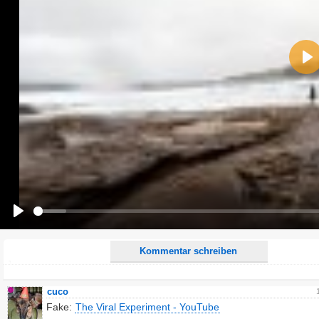
Name:
Pla
E-Mail-Adresse (optional):
Kommentar:
Alle HTML-Tags außer <br>, <strike> und <i> werden aus Deinem Kommentar entfernt.
URLs werden automatisch umgewandelt. Bitte verwende "www." oder "http://" in URLs
Ich möchte eine E-Mail, wenn zu meinem Kommentar Antworten erscheinen.
Ich möchte eine E-Mail, wenn auf dieser Seite weitere Kommentare erscheinen.
Play
Kommentar schreiben
cuco
Fake:
The Viral Experiment - YouTube