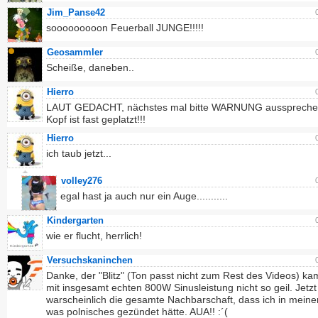
Jim_Panse42
sooooooooon Feuerball JUNGE!!!!!
Geosammler
Scheiße, daneben..
Hierro
LAUT GEDACHT, nächstes mal bitte WARNUNG ausspreche
Kopf ist fast geplatzt!!!
Hierro
ich taub jetzt...
volley276
egal hast ja auch nur ein Auge...........
Kindergarten
wie er flucht, herrlich!
Versuchskaninchen
Danke, der "Blitz" (Ton passt nicht zum Rest des Videos) ka
mit insgesamt echten 800W Sinusleistung nicht so geil. Jetzt
warscheinlich die gesamte Nachbarschaft, dass ich in mein
was polnisches gezündet hätte. AUA!! :´(