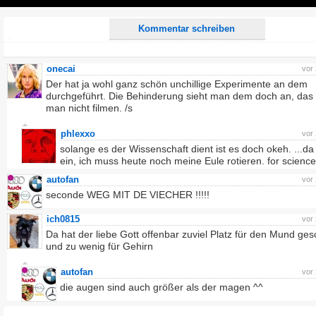
Play
Kommentar schreiben
onecai
vor
Der hat ja wohl ganz schön unchillige Experimente an dem
durchgeführt. Die Behinderung sieht man dem doch an, das s
man nicht filmen. /s
phlexxo
vor
solange es der Wissenschaft dient ist es doch okeh. ...da f
ein, ich muss heute noch meine Eule rotieren. for science
autofan
vor
seconde WEG MIT DE VIECHER !!!!!
ich0815
vor
Da hat der liebe Gott offenbar zuviel Platz für den Mund ges
und zu wenig für Gehirn
autofan
vor
die augen sind auch größer als der magen ^^