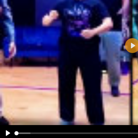
Pla
Name:
E-Mail-Adresse (optional):
Kommentar:
Alle HTML-Tags außer <br>, <strike> und <i> werden aus Deinem Kommentar entfernt.
URLs werden automatisch umgewandelt. Bitte verwende "www." oder "http://" in URLs
Ich möchte eine E-Mail, wenn zu meinem Kommentar Antworten erscheinen.
Ich möchte eine E-Mail, wenn auf dieser Seite weitere Kommentare erscheinen.