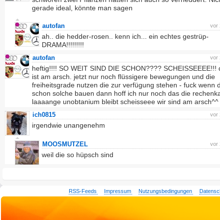
gerade ideal, könnte man sagen
autofan
vor
ah.. die hedder-rosen.. kenn ich... ein echtes gestrüp-
DRAMA!!!!!!!!!
autofan
vor
heftig!!!! SO WEIT SIND DIE SCHON???? SCHEISSEEEE!!! d
ist am arsch. jetzt nur noch flüssigere bewegungen und die
freiheitsgrade nutzen die zur verfügung stehen - fuck wenn 
schon solche bauen dann hoff ich nur noch das die rechenka
laaaange unobtanium bleibt scheisseee wir sind am arsch^^
ich0815
vor
irgendwie unangenehm
MOOSMUTZEL
vor
weil die so hüpsch sind
RSS-Feeds
Impressum
Nutzungsbedingungen
Datensc