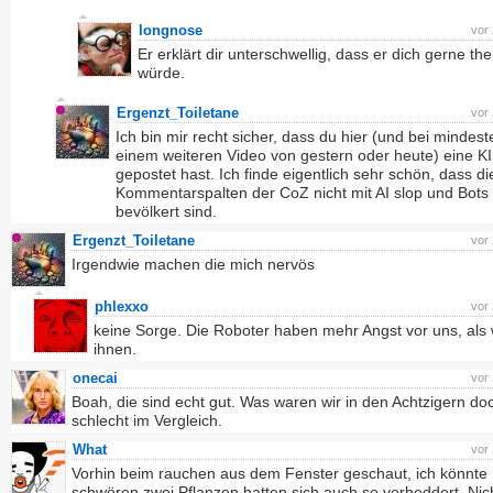
longnose
vor
Er erklärt dir unterschwellig, dass er dich gerne th
würde.
Ergenzt_Toiletane
vor
Ich bin mir recht sicher, dass du hier (und bei mindes
einem weiteren Video von gestern oder heute) eine KI
gepostet hast. Ich finde eigentlich sehr schön, dass di
Kommentarspalten der CoZ nicht mit AI slop und Bots
bevölkert sind.
Ergenzt_Toiletane
vor
Irgendwie machen die mich nervös
phlexxo
vor
keine Sorge. Die Roboter haben mehr Angst vor uns, als 
ihnen.
onecai
vor
Boah, die sind echt gut. Was waren wir in den Achtzigern do
schlecht im Vergleich.
What
vor
Vorhin beim rauchen aus dem Fenster geschaut, ich könnte
schwören zwei Pflanzen hatten sich auch so verheddert. Nic