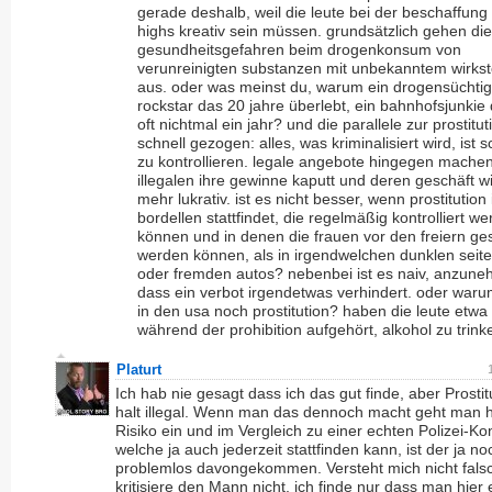
gerade deshalb, weil die leute bei der beschaffung 
highs kreativ sein müssen. grundsätzlich gehen di
gesundheitsgefahren beim drogenkonsum von
verunreinigten substanzen mit unbekanntem wirkst
aus. oder was meinst du, warum ein drogensüchtig
rockstar das 20 jahre überlebt, ein bahnhofsjunki
oft nichtmal ein jahr? und die parallele zur prostituti
schnell gezogen: alles, was kriminalisiert wird, ist 
zu kontrollieren. legale angebote hingegen mache
illegalen ihre gewinne kaputt und deren geschäft wi
mehr lukrativ. ist es nicht besser, wenn prostitution 
bordellen stattfindet, die regelmäßig kontrolliert w
können und in denen die frauen vor den freiern ge
werden können, als in irgendwelchen dunklen sei
oder fremden autos? nebenbei ist es naiv, anzun
dass ein verbot irgendetwas verhindert. oder waru
in den usa noch prostitution? haben die leute etwa
während der prohibition aufgehört, alkohol zu trink
Platurt
Ich hab nie gesagt dass ich das gut finde, aber Prostitu
halt illegal. Wenn man das dennoch macht geht man h
Risiko ein und im Vergleich zu einer echten Polizei-Kon
welche ja auch jederzeit stattfinden kann, ist der ja no
problemlos davongekommen. Versteht mich nicht falsc
kritisiere den Mann nicht, ich finde nur dass man hier