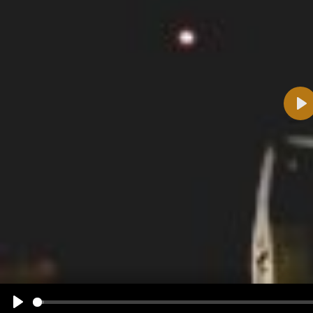
Pla
Name:
E-Mail-Adresse (optional):
Kommentar:
Alle HTML-Tags außer <br>, <strike> und <i> werden aus Deinem Kommentar entfernt.
URLs werden automatisch umgewandelt. Bitte verwende "www." oder "http://" in URLs
Ich möchte eine E-Mail, wenn zu meinem Kommentar Antworten erscheinen.
Ich möchte eine E-Mail, wenn auf dieser Seite weitere Kommentare erscheinen.