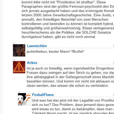
kommt bitte nicht mit "Prostitution ist strafbar". Diese
Paragraphen sind der größte Femnazi-psychoshit den 
sich jemals ausgedacht haben und das irrsinnigste Konst
letzten 2000 Jahre Gesellschaftsgeschichte. Eine Justiz, 
anmaßt, den freiwilligen Beischlaf von zwei Menschen
kontrollieren und bestrafen zu können ist komplett hybrid,
selbstgefällig und größenwahnsinnig. Etwas verlogenere
heuchlerischeres als die Politiker, die SOLCHE Gesetze
durchgeboxt haben, gibt es nicht noch einmal.
Lawotschkin
jackinthebox, bester Mann! *Brufist*
Arikus
Ist ja auch so freiwillig, wenn irgendwelche Drogenbos
Frauen dazu zwingen auf den Strich zu gehen, nur dam
ihre abhängigkeit in der Gefangenschaft eines Macht
bezahlen können. Und komm mir nicht mit abhauen o
clean werden, das wissen die schon zu verhindern.
FireballFlame
Und was hat das jetzt mit der Legalität von Prostitu
sich zu tun? Das Problem, dass jemand dazu gez
wird etwas zu tun, damit zu bekämpfen, dass man 
Tätigkeit illegal macht, ist ein ziemlich absurder An