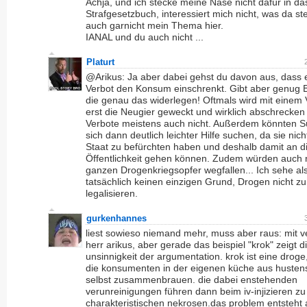
Achja, und ich stecke meine Nase nicht dafür in da
Strafgesetzbuch, interessiert mich nicht, was da ste
auch garnicht mein Thema hier.
IANAL und du auch nicht ...
Platurt
@Arikus: Ja aber dabei gehst du davon aus, dass 
Verbot den Konsum einschrenkt. Gibt aber genug B
die genau das widerlegen! Oftmals wird mit einem 
erst die Neugier geweckt und wirklich abschrecken
Verbote meistens auch nicht. Außerdem könnten S
sich dann deutlich leichter Hilfe suchen, da sie nic
Staat zu befürchten haben und deshalb damit an d
Öffentlichkeit gehen können. Zudem würden auch 
ganzen Drogenkriegsopfer wegfallen... Ich sehe al
tatsächlich keinen einzigen Grund, Drogen nicht zu
legalisieren.
gurkenhannes
liest sowieso niemand mehr, muss aber raus: mit v
herr arikus, aber gerade das beispiel "krok" zeigt d
unsinnigkeit der argumentation. krok ist eine droge,
die konsumenten in der eigenen küche aus hustens
selbst zusammenbrauen. die dabei enstehenden
verunreinigungen führen dann beim iv-injizieren z
charakteristischen nekrosen.das problem entsteht 