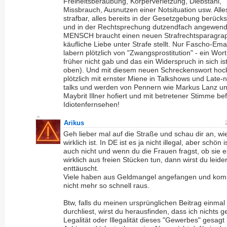
Freiheitsberaubung, Körperverletzung, Diebstahl,
Missbrauch, Ausnutzen einer Notsituation usw. Alle
strafbar, alles bereits in der Gesetzgebung berücksi
und in der Rechtsprechung dutzendfach angewend
MENSCH braucht einen neuen Strafrechtsparagra
käufliche Liebe unter Strafe stellt. Nur Fascho-Em
labern plötzlich von "Zwangsprostitution" - ein Wor
früher nicht gab und das ein Widerspruch in sich is
oben). Und mit diesem neuen Schreckenswort hoc
plötzlich mit ernster Miene in Talkshows und Late-n
talks und werden von Pennern wie Markus Lanz u
Maybrit Illner hofiert und mit betretener Stimme bef
Idiotenfernsehen!
Arikus
Geh lieber mal auf die Straße und schau dir an, wi
wirklich ist. In DE ist es ja nicht illegal, aber schön i
auch nicht und wenn du die Frauen fragst, ob sie e
wirklich aus freien Stücken tun, dann wirst du leide
enttäuscht.
Viele haben aus Geldmangel angefangen und ko
nicht mehr so schnell raus.
Btw, falls du meinen ursprünglichen Beitrag einmal 
durchliest, wirst du herausfinden, dass ich nichts 
Legalität oder Illegalität dieses "Gewerbes" gesagt