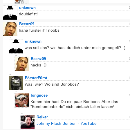
unknown
doublefist!
Beenz09
haha fürster ihr noobs
unknown
was soll das? wie hast du dich unter mich gemogelt? :(
Beenz09
hacks :D
FörsterFürst
Was, wie? Wo sind Bonobos?
longnose
Komm hier hast Du ein paar Bonbons. Aber das
"Bombombabierle" nicht einfach fallen lassen!
Reiker
Johnny Flash Bonbon - YouTube