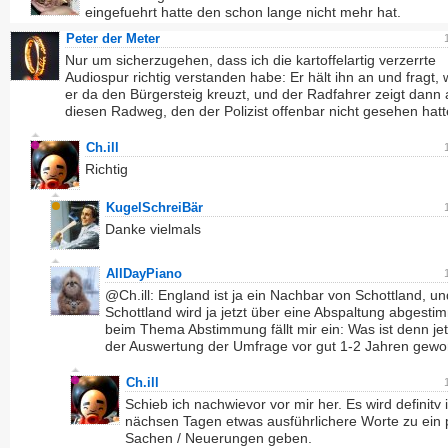
eingefuehrt hatte den schon lange nicht mehr hat.
Peter der Meter
Nur um sicherzugehen, dass ich die kartoffelartig verzerrte
Audiospur richtig verstanden habe: Er hält ihn an und fragt,
er da den Bürgersteig kreuzt, und der Radfahrer zeigt dann 
diesen Radweg, den der Polizist offenbar nicht gesehen hat
Ch.ill
Richtig
KugelSchreiBär
Danke vielmals
AllDayPiano
@Ch.ill: England ist ja ein Nachbar von Schottland, un
Schottland wird ja jetzt über eine Abspaltung abgesti
beim Thema Abstimmung fällt mir ein: Was ist denn jet
der Auswertung der Umfrage vor gut 1-2 Jahren gew
Ch.ill
Schieb ich nachwievor vor mir her. Es wird definitv 
nächsen Tagen etwas ausführlichere Worte zu ein 
Sachen / Neuerungen geben.