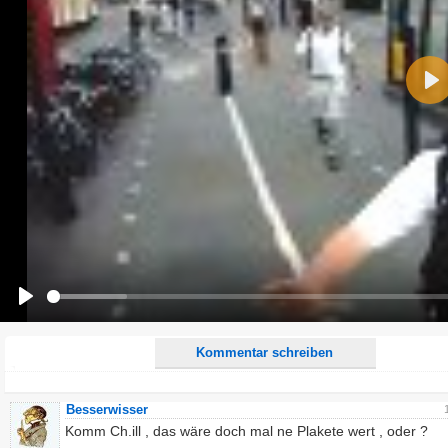
Name:
Pla
E-Mail-Adresse (optional):
Kommentar:
Alle HTML-Tags außer <br>, <strike> und <i> werden aus Deinem Kommentar entfernt.
URLs werden automatisch umgewandelt. Bitte verwende "www." oder "http://" in URLs
Ich möchte eine E-Mail, wenn zu meinem Kommentar Antworten erscheinen.
Ich möchte eine E-Mail, wenn auf dieser Seite weitere Kommentare erscheinen.
Play
Kommentar schreiben
Besserwisser
Komm Ch.ill , das wäre doch mal ne Plakete wert , oder ?