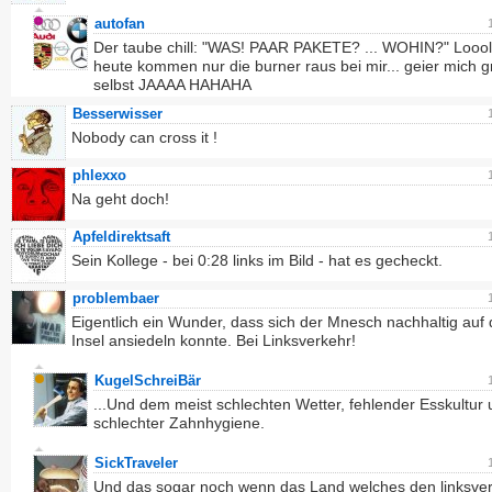
autofan
Der taube chill: "WAS! PAAR PAKETE? ... WOHIN?" Looo
heute kommen nur die burner raus bei mir... geier mich g
selbst JAAAA HAHAHA
Besserwisser
Nobody can cross it !
phlexxo
Na geht doch!
Apfeldirektsaft
Sein Kollege - bei 0:28 links im Bild - hat es gecheckt.
problembaer
Eigentlich ein Wunder, dass sich der Mnesch nachhaltig auf 
Insel ansiedeln konnte. Bei Linksverkehr!
KugelSchreiBär
...Und dem meist schlechten Wetter, fehlender Esskultur
schlechter Zahnhygiene.
SickTraveler
Und das sogar noch wenn das Land welches den linksve