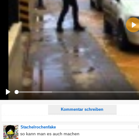
Name:
Pla
E-Mail-Adresse (optional):
Kommentar:
Alle HTML-Tags außer <br>, <strike> und <i> werden aus Deinem Kommentar entfernt.
URLs werden automatisch umgewandelt. Bitte verwende "www." oder "http://" in URLs
Ich möchte eine E-Mail, wenn zu meinem Kommentar Antworten erscheinen.
Ich möchte eine E-Mail, wenn auf dieser Seite weitere Kommentare erscheinen.
Play
Kommentar schreiben
Stachelrochenfake
so kann man es auch machen