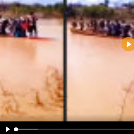
Pla
Name:
E-Mail-Adresse (optional):
Kommentar:
Alle HTML-Tags außer <br>, <strike> und <i> werden aus Deinem Kommentar entfernt.
URLs werden automatisch umgewandelt. Bitte verwende "www." oder "http://" in URLs
Ich möchte eine E-Mail, wenn zu meinem Kommentar Antworten erscheinen.
Ich möchte eine E-Mail, wenn auf dieser Seite weitere Kommentare erscheinen.