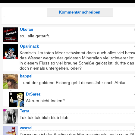
Play
Kommentar schreiben
Ökofan
so.. alle getauft.
OpaKnack
Komisch. Im toten Meer schwimmt doch auch alles viel besse
das Wasser wegen der gelösten Mineralien viel schwerer is
in diesem Fluss so viel braune Scheiße gelöst ist, dürfte das
doch niemals untergehen, oder?
bappel
...und der goldene Eisberg geht dieses Jahr nach Afrika...
DrSarez
Warum nicht Indien?
Terra
Tuk tuk tuk blub blub blub
weasel
Deswegen ist der Anstieg des Meeresspiegels auch so gefähr