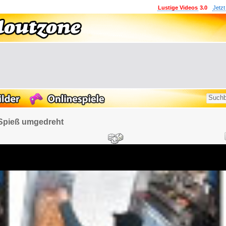
Lustige Videos
3.0
Jetzt
 Spieß umgedreht