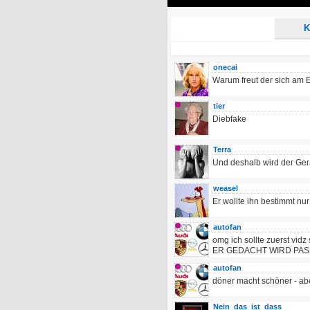
Play
K
onecai
Warum freut der sich am 
tier
Diebfake
Terra
Und deshalb wird der Ger
weasel
Er wollte ihn bestimmt nu
autofan
omg ich sollte zuerst v
ER GEDACHT WIRD PASSI
autofan
döner macht schöner - ab
Nein_das_ist_dass