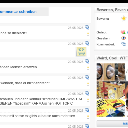
Bewerten, Faven
ommentar schreiben
Bewertet
23.05.2025
Geliebt:
Ende so diebisch?
Gesehen:
22.05.2025
Kommentiert:
Weird, Cool, WTF
22.05.2025
ät den Mensch ersetzen.
22.05.2025
r wenden, dass er nicht anbrennt
22.05.2025
idz schauen und dann kommiz schreiben OMG WAS HAT
EREN *facepalm* KARMA is nen HOT TOPIC
22.05.2025
er nur mit sosse ex gibts zuhause auch mehr sex
ME
22.05.2025