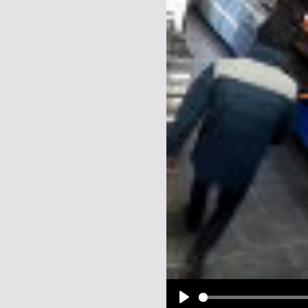
Name:
E-Mail-Adresse (optional):
Kommentar:
Alle HTML-Tags außer <br>, <strike> un
URLs werden automatisch umgewandelt. Bi
Ich möchte eine E-Mail, wenn z
Ich möchte eine E-Mail, wenn a