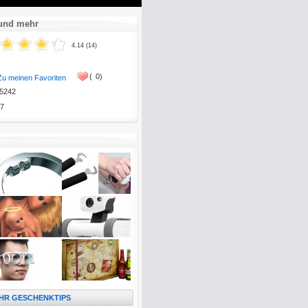
Mute
Enter
fullscreen
 und mehr
4.14 (14)
(
0)
Zu meinen Favoriten
5242
7
HR GESCHENKTIPS