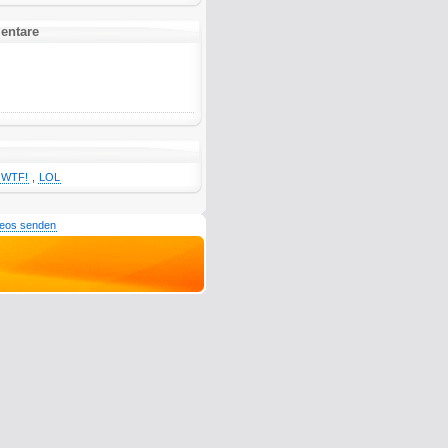
entare
WTF!
,
LOL
deos senden