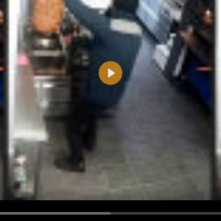
Play
d <i> werden aus Deinem Kommentar entfernt.
tte verwende "www." oder "http://" in URLs
u meinem Kommentar Antworten erscheinen.
uf dieser Seite weitere Kommentare erscheinen.