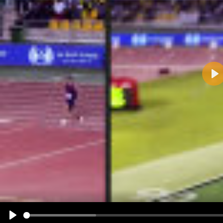
Pla
Name:
E-Mail-Adresse (optional):
Kommentar:
Alle HTML-Tags außer <br>, <strike> und <i> werden aus Deinem Kommentar entfernt.
URLs werden automatisch umgewandelt. Bitte verwende "www." oder "http://" in URLs
Ich möchte eine E-Mail, wenn zu meinem Kommentar Antworten erscheinen.
Ich möchte eine E-Mail, wenn auf dieser Seite weitere Kommentare erscheinen.