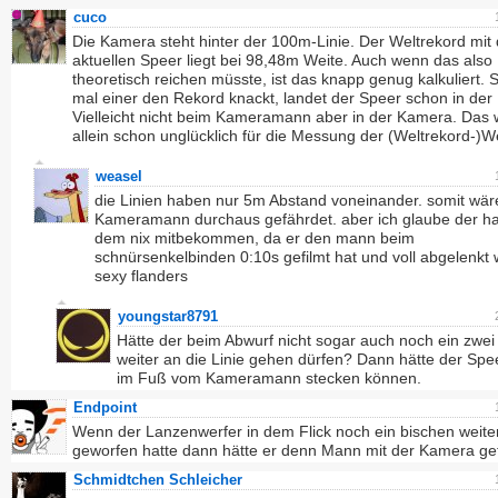
cuco
Die Kamera steht hinter der 100m-Linie. Der Weltrekord mit
aktuellen Speer liegt bei 98,48m Weite. Auch wenn das also
theoretisch reichen müsste, ist das knapp genug kalkuliert. 
mal einer den Rekord knackt, landet der Speer schon in de
Vielleicht nicht beim Kameramann aber in der Kamera. Das
allein schon unglücklich für die Messung der (Weltrekord-)We
weasel
die Linien haben nur 5m Abstand voneinander. somit wär
Kameramann durchaus gefährdet. aber ich glaube der hat
dem nix mitbekommen, da er den mann beim
schnürsenkelbinden 0:10s gefilmt hat und voll abgelenkt
sexy flanders
youngstar8791
Hätte der beim Abwurf nicht sogar auch noch ein zwei 
weiter an die Linie gehen dürfen? Dann hätte der Spe
im Fuß vom Kameramann stecken können.
Endpoint
Wenn der Lanzenwerfer in dem Flick noch ein bischen weite
geworfen hatte dann hätte er denn Mann mit der Kamera get
Schmidtchen Schleicher