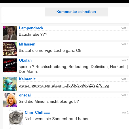
Play
Kommentar schreiben
Lampendreck
vor 
Bauchnabel???
MHansen
vor 
Bis auf die nervige Lache ganz Ok
Ökofan
vor 
speien ? Rechtschreibung, Bedeutung, Definition, Herkunft 
Der Mann.
Kaimanic
vor 
www.meme-arsenal.com...f503c369dd219276.jpg
onecai
vor 
Sind die Minions nicht blau-gelb?
Chin_Chillaaa
vor 
Nicht wenn sie Sonnenbrand haben.