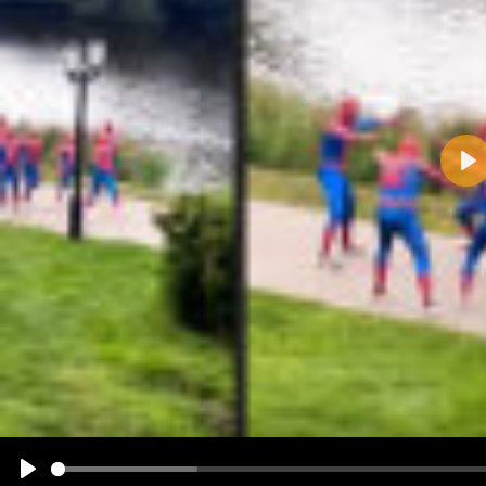
Pla
Name:
E-Mail-Adresse (optional):
Kommentar:
Alle HTML-Tags außer <br>, <strike> und <i> werden aus Deinem Kommentar entfernt.
URLs werden automatisch umgewandelt. Bitte verwende "www." oder "http://" in URLs
Ich möchte eine E-Mail, wenn zu meinem Kommentar Antworten erscheinen.
Ich möchte eine E-Mail, wenn auf dieser Seite weitere Kommentare erscheinen.