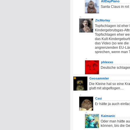
AllDayPiano
Santa Claus in rot
ZicMorley
Topfschlagen ist eher
Kindergebrutsgas-Attr
Topfschlagen eher weni
das Kult-Kindergeburt
das Video (so wie die
angrenzenden EU-Länd
sprechen, wenn man T
phlexxo
Deutsche schlagen 
Geosammler
Die Kleine hat so eine Kra
glatt mit abgeflogen....
Casi
Er hätte ja auch einfa
Kaimanic
Oder man hätte au
können, bis die G