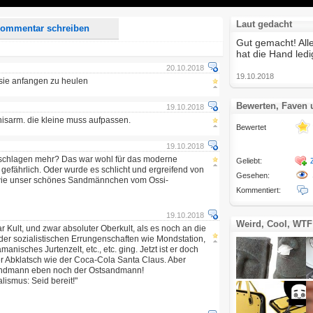
Laut gedacht
ommentar schreiben
Gut gemacht! All
hat die Hand ledig
20.10.2018
19.10.2018
 sie anfangen zu heulen
Bewerten, Faven
19.10.2018
nisarm. die kleine muss aufpassen.
Bewertet
19.10.2018
opfschlagen mehr? Das war wohl für das moderne
Geliebt:
 gefährlich. Oder wurde es schlicht und ergreifend von
Gesehen:
o wie unser schönes Sandmännchen vom Ossi-
Kommentiert:
19.10.2018
Weird, Cool, WTF
Kult, und zwar absoluter Oberkult, als es noch an die
der sozialistischen Errungenschaften wie Mondstation,
nisches Jurtenzelt, etc., etc. ging. Jetzt ist er doch
r Abklatsch wie der Coca-Cola Santa Claus. Aber
andmann eben noch der Ostsandmann!
lismus: Seid bereit!"