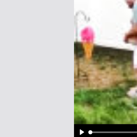
Name:
E-Mail-Adresse (optional):
Kommentar:
Alle HTML-Tags außer <br>, <strike> un
URLs werden automatisch umgewandelt. Bi
Ich möchte eine E-Mail, wenn z
Ich möchte eine E-Mail, wenn a