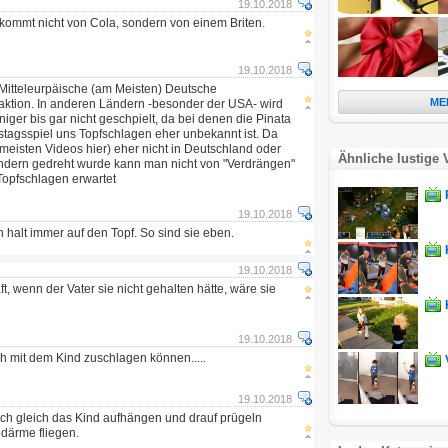
19.10.2018
 kommt nicht von Cola, sondern von einem Briten.
19.10.2018
 Mitteleurpäische (am Meisten) Deutsche
ME
aktion. In anderen Ländern -besonder der USA- wird
ger bis gar nicht geschpielt, da bei denen die Pinata
stagsspiel uns Topfschlagen eher unbekannt ist. Da
 meisten Videos hier) eher nicht in Deutschland oder
Ähnliche lustige 
ern gedreht wurde kann man nicht von "Verdrängen"
opfschlagen erwartet
19.10.2018
halt immer auf den Topf. So sind sie eben.
19.10.2018
ft, wenn der Vater sie nicht gehalten hätte, wäre sie
19.10.2018
ch mit dem Kind zuschlagen können.....
19.10.2018
ch gleich das Kind aufhängen und drauf prügeln
edärme fliegen.