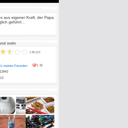
Mute
Enter
fullscreen
es aus eigener Kraft, der Papa
lich geführt...
 und mehr
2.65 (17)
(
0)
Zu meinen Favoriten
13942
13