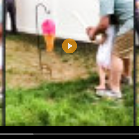
Play
d <i> werden aus Deinem Kommentar entfernt.
tte verwende "www." oder "http://" in URLs
u meinem Kommentar Antworten erscheinen.
uf dieser Seite weitere Kommentare erscheinen.