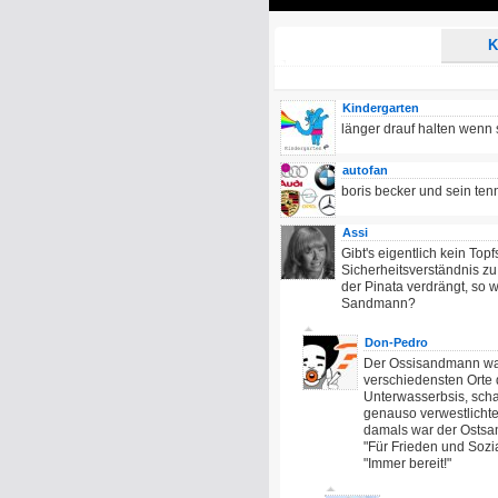
Play
K
Kindergarten
länger drauf halten wenn
autofan
boris becker und sein ten
Assi
Gibt's eigentlich kein T
Sicherheitsverständnis zu
der Pinata verdrängt, s
Sandmann?
Don-Pedro
Der Ossisandmann war 
verschiedensten Orte 
Unterwasserbsis, schama
genauso verwestlichte
damals war der Osts
"Für Frieden und Sozia
"Immer bereit!"