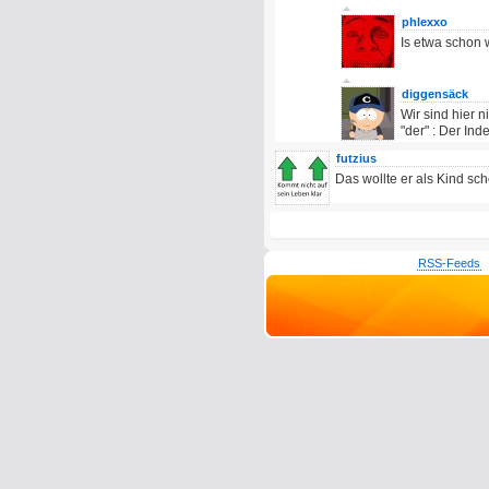
phlexxo
Is etwa schon
diggensäck
Wir sind hier n
"der" : Der Inde
futzius
Das wollte er als Kind sc
RSS-Feeds