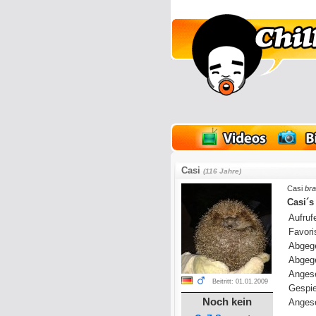
lder
Onlinespiele
Casi
(116 Jahre)
Casi
bra
Casi´s
Aufrufe
Favoris
Abgeg
Abgeg
Anges
Beitritt: 01.01.2009
Gespie
Noch kein
Angese