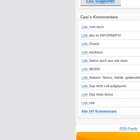
CoZ-Supporter
Casi's Kommentare
Link
vom tisch
Link
das ist INFORMATIV
Link
Ooooh
Link
woohooo
Link
Siehst auch aus wie einer.
Link
WORD
Link
Antwort: Stress, hektik, geblende
Link
Sup nicht voll aufgepumt.
Link
Das heist donut
Link
shit
Alle 147 Kommentare
RSS-Feeds