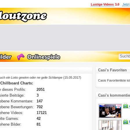
Lustige Videos
3.0
Jetzt
Casi's Favoriten
uch ein Lotto gewinn oder ne geile Schlampe
(15.05.2017)
Casis Favoritenliste ist
 Chillboard Charts:
 dieses Profils:
2051
ierte Beiträge:
3
Casi's kommentier
ebene Kommentare:
147
ebene Bewertungen:
702
ehene Videos:
17121
lte Games:
42
hene Bilder:
81