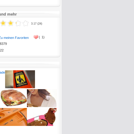
 und mehr
3.17 (24)
(
1)
Zu meinen Favoriten
8379
22