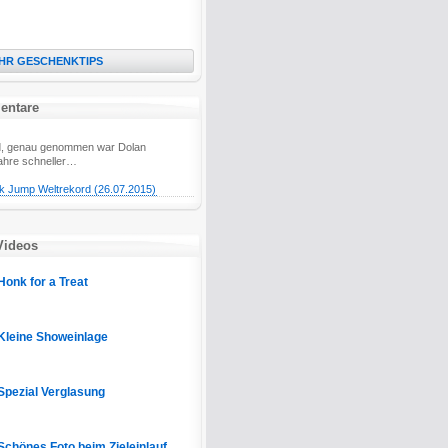
HR GESCHENKTIPS
entare
eid, genau genommen war Dolan
ahre schneller…
k Jump Weltrekord (26.07.2015)
Videos
Honk for a Treat
Kleine Showeinlage
Spezial Verglasung
Schönes Foto beim Zieleinlauf