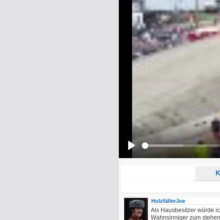
Name:
E-Mail-Adresse (optional):
Kommentar:
Alle HTML-Tags außer <br>, <strike> un
URLs werden automatisch umgewandelt. Bi
Ich möchte eine E-Mail, wenn z
Ich möchte eine E-Mail, wenn a
Play
K
HolzfällerJoe
Als Hausbesitzer würde i
Wahnsinniger zum stehen,