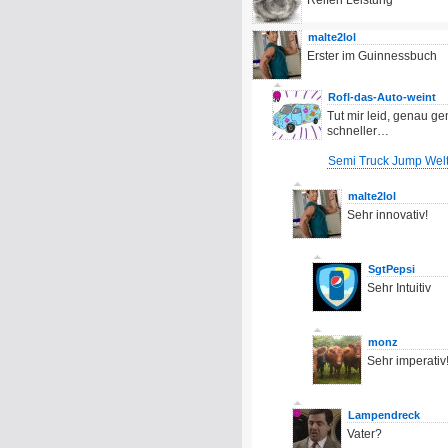
Reifen Leistung
malte2lol
Erster im Guinnessbuch
Rofl-das-Auto-weint
Tut mir leid, genau 
schneller…
Semi Truck Jump Welt
malte2lol
Sehr innovativ!
SgtPepsi
Sehr Intuitiv
monz
Sehr imperativ
Lampendreck
Vater?