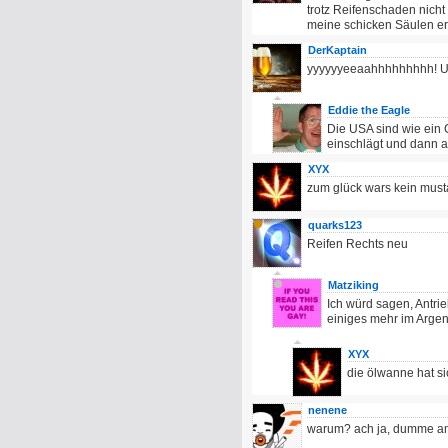
trotz Reifenschaden nicht
meine schicken Säulen er
DerKaptain
yyyyyyeeaahhhhhhhhh! 
Eddie the Eagle
Die USA sind wie ein 
einschlägt und dann a
XYX
zum glück wars kein must
quarks123
Reifen Rechts neu
Matziking
Ich würd sagen, Antri
einiges mehr im Arge
XYX
die ölwanne hat s
nenene
warum? ach ja, dumme am