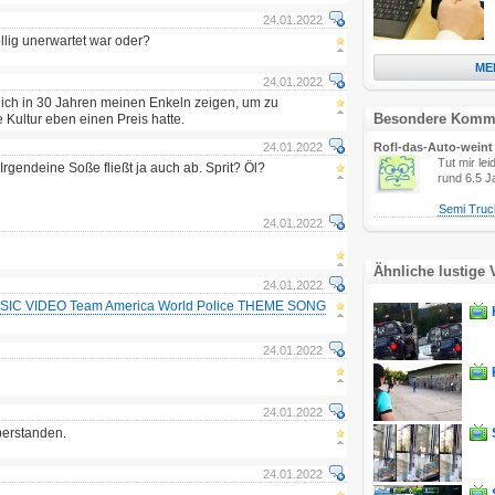
24.01.2022
öllig unerwartet war oder?
ME
24.01.2022
ich in 30 Jahren meinen Enkeln zeigen, um zu
Besondere Komm
 Kultur eben einen Preis hatte.
24.01.2022
Rofl-das-Auto-weint
Tut mir l
Irgendeine Soße fließt ja auch ab. Sprit? Öl?
rund 6.5 J
Semi Truc
24.01.2022
Ähnliche lustige 
24.01.2022
IC VIDEO Team America World Police THEME SONG
24.01.2022
24.01.2022
überstanden.
24.01.2022