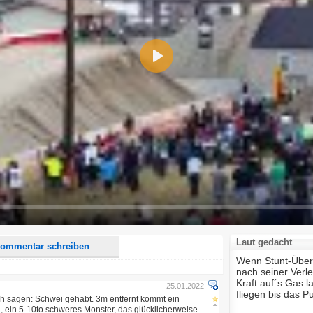
Play
d <i> werden aus Deinem Kommentar entfernt.
tte verwende "www." oder "http://" in URLs
u meinem Kommentar Antworten erscheinen.
uf dieser Seite weitere Kommentare erscheinen.
Laut gedacht
ommentar schreiben
Wenn Stunt-Überfl
nach seiner Verle
Kraft auf´s Gas la
25.01.2022
fliegen bis das P
ch sagen: Schwei gehabt. 3m entfernt kommt ein
 ein 5-10to schweres Monster, das glücklicherweise