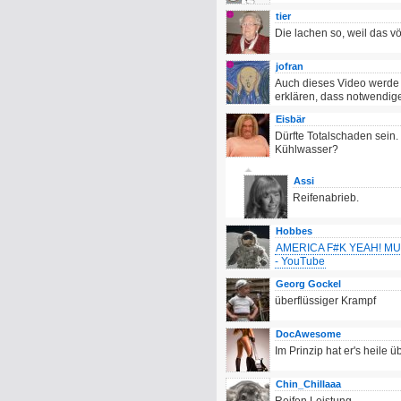
tier
Die lachen so, weil das v
jofran
Auch dieses Video werde 
erklären, dass notwendige
Eisbär
Dürfte Totalschaden sein. 
Kühlwasser?
Assi
Reifenabrieb.
Hobbes
AMERICA F#K YEAH! MUS
- YouTube
Georg Gockel
überflüssiger Krampf
DocAwesome
Im Prinzip hat er's heile 
Chin_Chillaaa