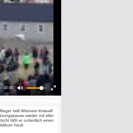
00:00
Mute
Enter
fullscreen
ieger Iwill Wiemein-Kniewill
tzungspause wieder mit aller
tscht läßt er ordentlich einen
ublikum heult.