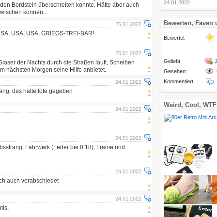
24.01.2022
 den Bordstein überschreiten konnte. Hätte aber auch
wischen können...
Bewerten, Faven
25.01.2022
USA, USA, USA, GRIEGS-TREI-BAR!
Bewertet
25.01.2022
Geliebt:
Glaser der Nachts durch die Straßen läuft, Scheiben
m nächsten Morgen seine Hilfe anbietet.
Gesehen:
Kommentiert:
24.01.2022
ang, das hätte tote gegeben
Weird, Cool, WTF
24.01.2022
24.01.2022
ebsstrang, Fahrwerk (Feder bei 0:18), Frame und
n
24.01.2022
ich auch verabschiedet
24.01.2022
is.