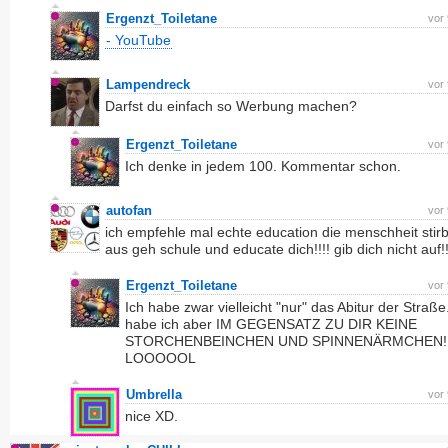
Ergenzt_Toiletane
vor
- YouTube
Lampendreck
vor
Darfst du einfach so Werbung machen?
Ergenzt_Toiletane
vor
Ich denke in jedem 100. Kommentar schon.
autofan
vor
ich empfehle mal echte education die menschheit stir
aus geh schule und educate dich!!!! gib dich nicht auf!!
Ergenzt_Toiletane
vor
Ich habe zwar vielleicht "nur" das Abitur der Straße
habe ich aber IM GEGENSATZ ZU DIR KEINE
STORCHENBEINCHEN UND SPINNENÄRMCHEN!!!
LOOOOOL
Umbrella
vor
nice XD.