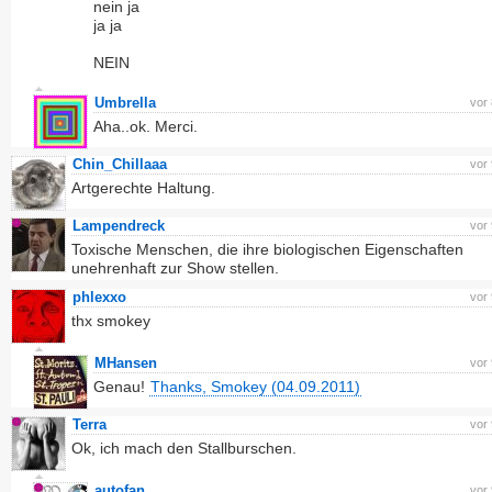
nein ja
ja ja
NEIN
Umbrella
vor
Aha..ok. Merci.
Chin_Chillaaa
vor
Artgerechte Haltung.
Lampendreck
vor
Toxische Menschen, die ihre biologischen Eigenschaften
unehrenhaft zur Show stellen.
phlexxo
vor
thx smokey
MHansen
vor
Genau!
Thanks, Smokey (04.09.2011)
Terra
vor
Ok, ich mach den Stallburschen.
autofan
vor