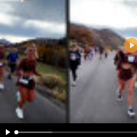
Pla
Name:
E-Mail-Adresse (optional):
Kommentar:
Alle HTML-Tags außer <br>, <strike> und <i> werden aus Deinem Kommentar entfernt.
URLs werden automatisch umgewandelt. Bitte verwende "www." oder "http://" in URLs
Ich möchte eine E-Mail, wenn zu meinem Kommentar Antworten erscheinen.
Ich möchte eine E-Mail, wenn auf dieser Seite weitere Kommentare erscheinen.