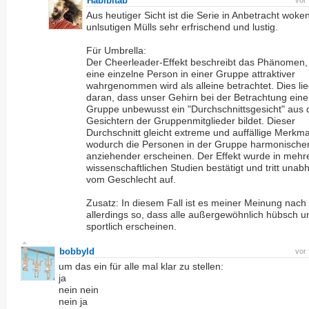
Habibitab
vor
Aus heutiger Sicht ist die Serie in Anbetracht woke
unlsutigen Mülls sehr erfrischend und lustig.
Für Umbrella:
Der Cheerleader-Effekt beschreibt das Phänomen,
eine einzelne Person in einer Gruppe attraktiver
wahrgenommen wird als alleine betrachtet. Dies lie
daran, dass unser Gehirn bei der Betrachtung eine
Gruppe unbewusst ein "Durchschnittsgesicht" aus 
Gesichtern der Gruppenmitglieder bildet. Dieser
Durchschnitt gleicht extreme und auffällige Merkma
wodurch die Personen in der Gruppe harmonische
anziehender erscheinen. Der Effekt wurde in mehr
wissenschaftlichen Studien bestätigt und tritt unab
vom Geschlecht auf.
Zusatz: In diesem Fall ist es meiner Meinung nach
allerdings so, dass alle außergewöhnlich hübsch u
sportlich erscheinen.
bobbyld
vor
um das ein für alle mal klar zu stellen:
ja
nein nein
nein ja