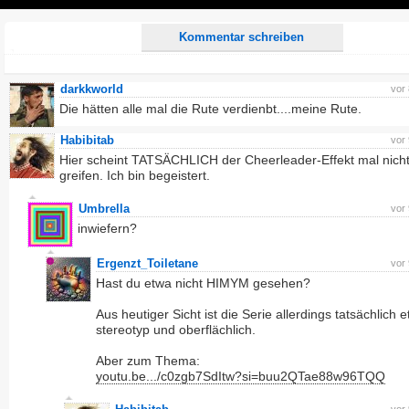
Play
Kommentar schreiben
darkkworld
vor
Die hätten alle mal die Rute verdienbt....meine Rute.
Habibitab
vor
Hier scheint TATSÄCHLICH der Cheerleader-Effekt mal nicht
greifen. Ich bin begeistert.
Umbrella
vor
inwiefern?
Ergenzt_Toiletane
vor
Hast du etwa nicht HIMYM gesehen?
Aus heutiger Sicht ist die Serie allerdings tatsächlich 
stereotyp und oberflächlich.
Aber zum Thema:
youtu.be.../c0zgb7SdItw?si=buu2QTae88w96TQQ