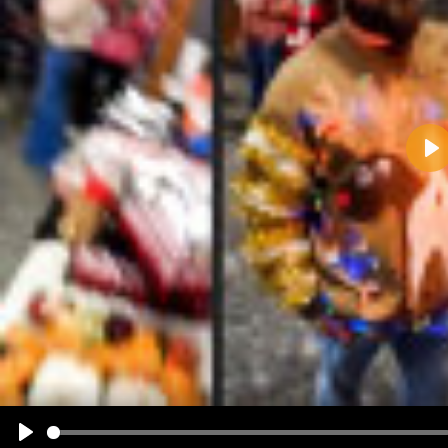
Pla
Name:
E-Mail-Adresse (optional):
Kommentar:
Alle HTML-Tags außer <br>, <strike> und <i> werden aus Deinem Kommentar entfernt.
URLs werden automatisch umgewandelt. Bitte verwende "www." oder "http://" in URLs
Ich möchte eine E-Mail, wenn zu meinem Kommentar Antworten erscheinen.
Ich möchte eine E-Mail, wenn auf dieser Seite weitere Kommentare erscheinen.