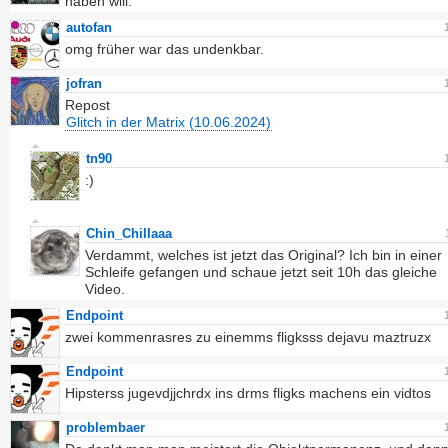
haben will.
autofan
omg früher war das undenkbar.
jofran
Repost
Glitch in der Matrix (10.06.2024)
tn90
:)
Chin_Chillaaa
Verdammt, welches ist jetzt das Original? Ich bin in einer
Schleife gefangen und schaue jetzt seit 10h das gleiche
Video.
Endpoint
zwei kommenrasres zu einemms fligksss dejavu maztruzx
Endpoint
Hipsterss jugevdjjchrdx ins drms fligks machens ein vidtos
problembaer