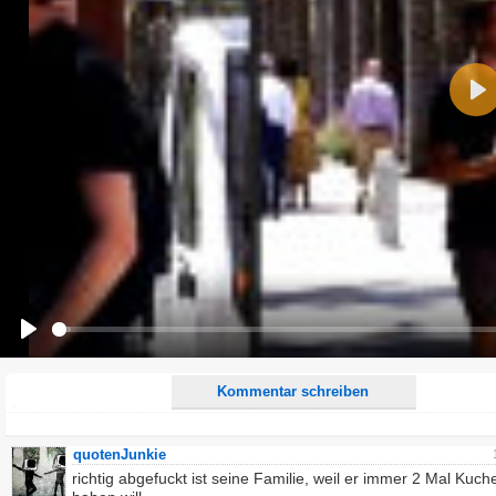
Name:
Pla
E-Mail-Adresse (optional):
Kommentar:
Alle HTML-Tags außer <br>, <strike> und <i> werden aus Deinem Kommentar entfernt.
URLs werden automatisch umgewandelt. Bitte verwende "www." oder "http://" in URLs
Ich möchte eine E-Mail, wenn zu meinem Kommentar Antworten erscheinen.
Ich möchte eine E-Mail, wenn auf dieser Seite weitere Kommentare erscheinen.
Play
Kommentar schreiben
quotenJunkie
richtig abgefuckt ist seine Familie, weil er immer 2 Mal Kuch