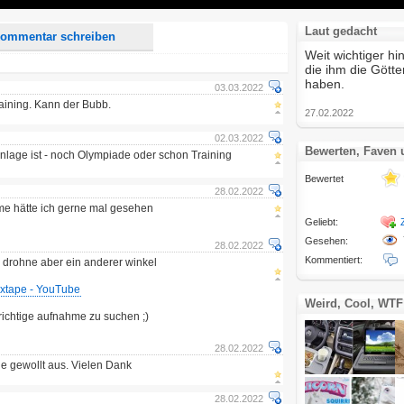
Laut gedacht
ommentar schreiben
Weit wichtiger h
die ihm die Götte
haben.
03.03.2022
aining. Kann der Bubb.
27.02.2022
02.03.2022
Bewerten, Faven
nlage ist - noch Olympiade oder schon Training
Bewertet
28.02.2022
e hätte ich gerne mal gesehen
Geliebt:
Gesehen:
28.02.2022
Kommentiert:
ie drohne aber ein anderer winkel
ixtape - YouTube
Weird, Cool, WTF
e richtige aufnahme zu suchen ;)
28.02.2022
ie gewollt aus. Vielen Dank
28.02.2022