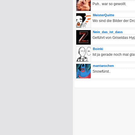
Puh.. war so gewollt.
MeisterQuitte
Wo sind die Bilder der D
Nein_das_ist_dass
Geführt von Griseldas Hyp
Boinki
Ist ja gerade noch mal gla
mantarochen
Snowfürst..