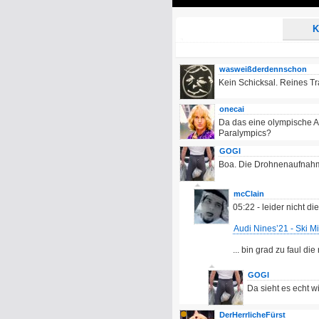
Play
K
wasweißderdennschon
Kein Schicksal. Reines Tr
onecai
Da das eine olympische A
Paralympics?
GOGI
Boa. Die Drohnenaufnahm
mcClain
05:22 - leider nicht d
Audi Nines’21 - Ski M
... bin grad zu faul di
GOGI
Da sieht es echt w
DerHerrlicheFürst