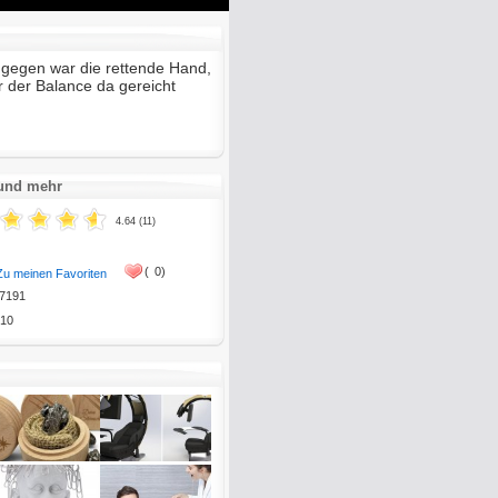
Mute
Enter
fullscreen
ingegen war die rettende Hand,
r der Balance da gereicht
 und mehr
4.64 (11)
(
0)
Zu meinen Favoriten
7191
10