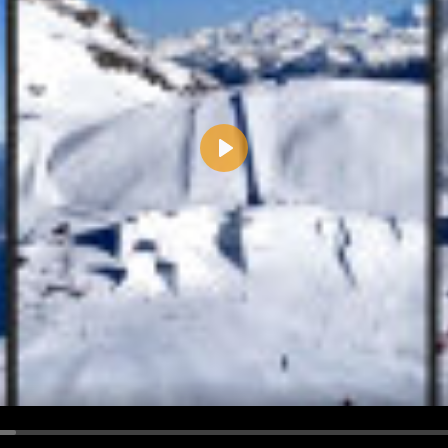
Play
d <i> werden aus Deinem Kommentar entfernt.
tte verwende "www." oder "http://" in URLs
u meinem Kommentar Antworten erscheinen.
uf dieser Seite weitere Kommentare erscheinen.