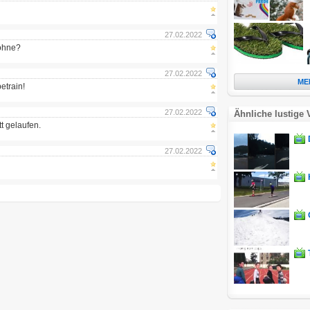
27.02.2022
rohne?
27.02.2022
ME
etrain!
27.02.2022
Ähnliche lustige 
tt gelaufen.
27.02.2022