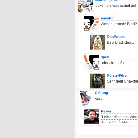
locker ,bis was schief geh
ioinator
Woher kennste Brad?
DerWesten
It's a brad idea...
spell
oder strümpfe
FörsterFürst
Sehr geil! Cha-ch
GYoung
Koral
Reiker
"Lothar, für diese Wor
a... - volker's soup