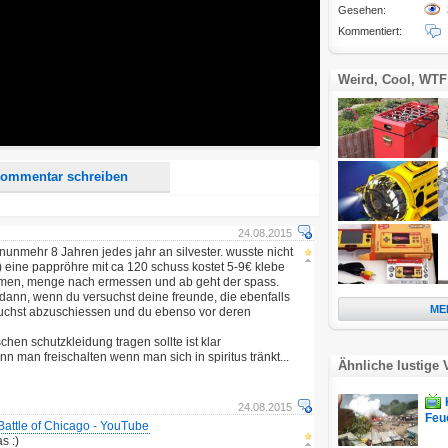
Gesehen:
Kommentiert:
d <i> werden aus Deinem Kommentar entfernt.
tte verwende "www." oder "http://" in URLs
Weird, Cool, WTF
u meinem Kommentar Antworten erscheinen.
uf dieser Seite weitere Kommentare erscheinen.
ommentar schreiben
24.08.2015
 nunmehr 8 Jahren jedes jahr an silvester. wusste nicht
:) eine pappröhre mit ca 120 schuss kostet 5-9€ klebe
mmen, menge nach ermessen und ab geht der spass.
ur dann, wenn du versuchst deine freunde, die ebenfalls
ME
uchst abzuschiessen und du ebenso vor deren
chen schutzkleidung tragen sollte ist klar
an freischalten wenn man sich in spiritus tränkt...
Ähnliche lustige 
24.08.2015
Feu
attle of Chicago - YouTube
s :)