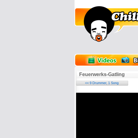
lder
Onlinespiele
Feuerwerks-Gatling
<< 9 Drummer, 1 Song
Name:
E-Mail-Adresse (optional):
Kommentar: