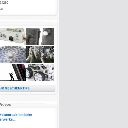
24260
31
HR GESCHENKTIPS
Videos
Kettenreaktion beim
erwerks...