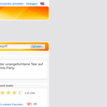
 kostenlos anmelden
Einloggen
der unangefochtene Star auf
chts-Party.
 und mehr
4.43 (163)
(
18)
Zu meinen Favoriten