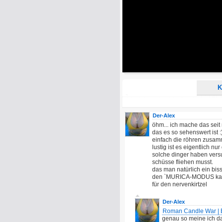
Alle HTML-Tags außer <br>, <strike> un
URLs werden automatisch umgewandelt. Bi
Ich möchte eine E-Mail, wenn z
Ich möchte eine E-Mail, wenn a
K
Der-Alex
öhm... ich mache das seit
das es so sehenswert ist 
einfach die röhren zusa
lustig ist es eigentlich n
solche dinger haben vers
schüsse fliehen musst.
das man natürlich ein biss
den `MURICA-MODUS kann m
für den nervenkirtzel
Der-Alex
Roman Candle War | B
genau so meine ich da