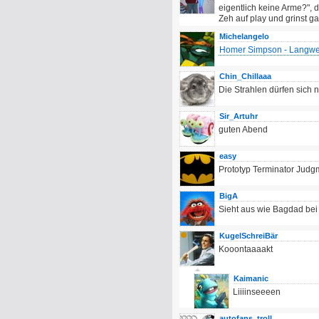
eigentlich keine Arme?", 
Zeh auf play und grinst ga
Michelangelo
Homer Simpson - Langwei
Chin_Chillaaa
Die Strahlen dürfen sich 
Sir_Artuhr
guten Abend
easy
Prototyp Terminator Judg
BigA
Sieht aus wie Bagdad bei
KugelSchreiBär
Kooontaaaakt
Kaimanic
Liiiinseeeen
autofans_troll