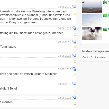
24.08.2015
gdgewehr wo die kleinste Raketengröße in den Lauf
s wahrscheinlich ein Skandal (Kinder und Waffen und
lagen in jeder zweiten Scheune irgendwo rum... und wir
sich der Krieg noch gewinnen.
24.08.2015
Hoffnung die Bäume würden anfangen zu brennen
23.08.2015
 Terminators
In den Kategorien
23.08.2015
Cool
,
Explosionen
22.08.2015
ahren geeignet, da verschluckbare Kleinteile.
23.08.2015
l die 3 Teile!
22.08.2015
ch kreuzen!