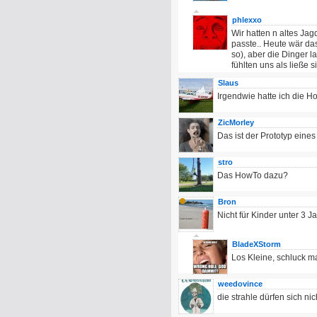
phlexxo
Wir hatten n altes Ja
passte.. Heute wär da
so), aber die Dinger 
fühlten uns als ließe 
Slaus
Irgendwie hatte ich die 
ZicMorley
Das ist der Prototyp eines
stro
Das HowTo dazu?
Bron
Nicht für Kinder unter 3 J
BladeXStorm
Los Kleine, schluck ma
weedovince
die strahle dürfen sich ni