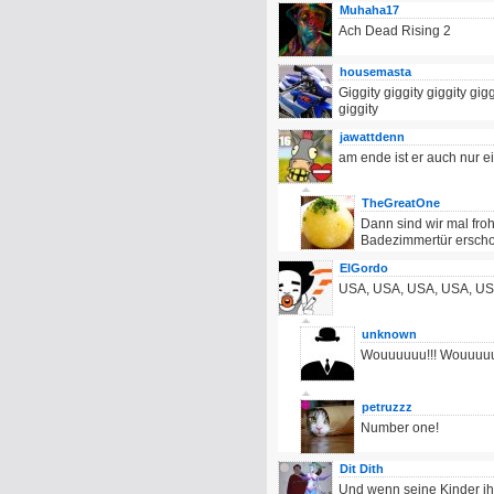
Muhaha17
Ach Dead Rising 2
housemasta
Giggity giggity giggity gigg
giggity
jawattdenn
am ende ist er auch nur 
TheGreatOne
Dann sind wir mal fro
Badezimmertür erschos
ElGordo
USA, USA, USA, USA, USA,.
unknown
Wouuuuuu!!! Wouuuu
petruzzz
Number one!
Dit Dith
Und wenn seine Kinder ih