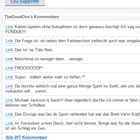
CoZ-Supporter
TheGreatOne's Kommentare
Link
Karten spielen ohne Autopiloten ist doch genauso luschig! Ich sag n
FONDUE!!!
Link
Die Frage ist, ob neben dem Farbwechsel vielleicht auch was eingelau
Link
Das ist 'ne Tüte Reis.
Link
Manchmal ist weniger eben... weniger.
Link
FROOOOOOP!
Link
Super... trällert weiter statt zu helfen.^^
Link
Da steckte wirklich mal eine ganze Menge Sport im Swift, wie uns d
verkaufen will... zumin...
Link
Michael Jackson is back!!! Aber eigentlich dachte ich immer er fährt
liebsten nen Schulbus.
Link
Das Einzige was bei dir Sport verhindert hat war das Brett vor'm Kopf
Link
Im Fernsehen schon Dreck, hier nicht besser. Bringt was für die Vors
ist ein Schlag ins Ges...
Alle 207 Kommentare