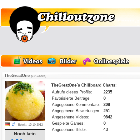
TheGreatOne
(10 Jahre)
TheGreatOne´s Chillboard Charts:
Aufrufe dieses Profils:
2235
Favorisierte Beiträge:
0
Abgegebene Kommentare:
208
Abgegebene Bewertungen:
251
Angesehene Videos:
9842
Gespielte Games:
0
Beitritt: 15.10.2012
Angesehene Bilder:
43
Noch kein