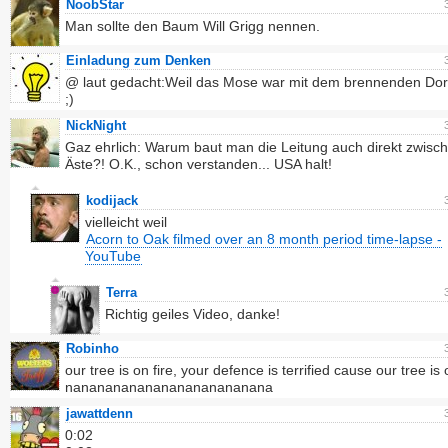
NoobStar
Man sollte den Baum Will Grigg nennen.
Einladung zum Denken
@ laut gedacht:Weil das Mose war mit dem brennenden Do
;)
NickNight
Gaz ehrlich: Warum baut man die Leitung auch direkt zwisch
Äste?! O.K., schon verstanden... USA halt!
kodijack
vielleicht weil
Acorn to Oak filmed over an 8 month period time-lapse -
YouTube
Terra
Richtig geiles Video, danke!
Robinho
our tree is on fire, your defence is terrified cause our tree is o
nanananananananananananana
jawattdenn
0:02