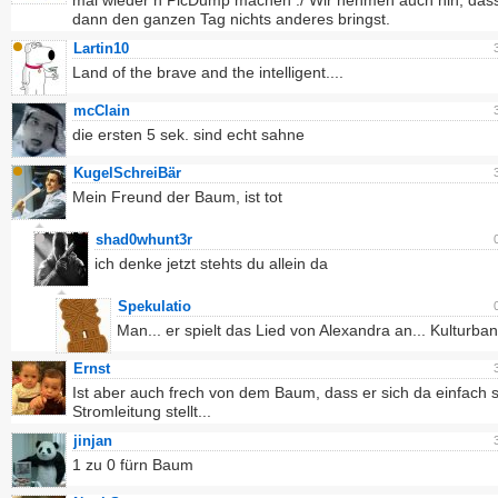
mal wieder n PicDump machen :/ Wir nehmen auch hin, das
dann den ganzen Tag nichts anderes bringst.
Lartin10
Land of the brave and the intelligent....
mcClain
die ersten 5 sek. sind echt sahne
KugelSchreiBär
Mein Freund der Baum, ist tot
shad0whunt3r
ich denke jetzt stehts du allein da
Spekulatio
Man... er spielt das Lied von Alexandra an... Kulturba
Ernst
Ist aber auch frech von dem Baum, dass er sich da einfach s
Stromleitung stellt...
jinjan
1 zu 0 fürn Baum