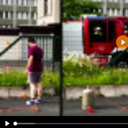
Pla
Name:
E-Mail-Adresse (optional):
Kommentar:
Alle HTML-Tags außer <br>, <strike> und <i> werden aus Deinem Kommentar entfernt.
URLs werden automatisch umgewandelt. Bitte verwende "www." oder "http://" in URLs
Ich möchte eine E-Mail, wenn zu meinem Kommentar Antworten erscheinen.
Ich möchte eine E-Mail, wenn auf dieser Seite weitere Kommentare erscheinen.