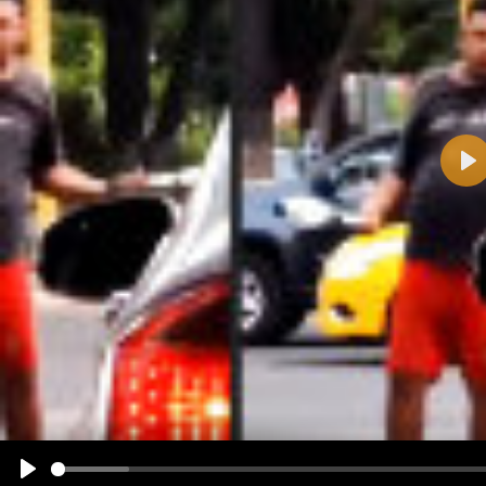
Pla
Name:
E-Mail-Adresse (optional):
Kommentar:
Alle HTML-Tags außer <br>, <strike> und <i> werden aus Deinem Kommentar entfernt.
URLs werden automatisch umgewandelt. Bitte verwende "www." oder "http://" in URLs
Ich möchte eine E-Mail, wenn zu meinem Kommentar Antworten erscheinen.
Ich möchte eine E-Mail, wenn auf dieser Seite weitere Kommentare erscheinen.