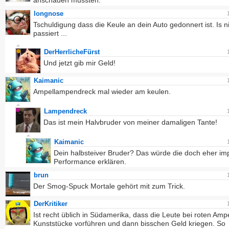
anschauen mussten.
longnose
Tschuldigung dass die Keule an dein Auto gedonnert ist. Is n
passiert ...
DerHerrlicheFürst
Und jetzt gib mir Geld!
Kaimanic
Ampellampendreck mal wieder am keulen.
Lampendreck
Das ist mein Halvbruder von meiner damaligen Tante!
Kaimanic
Dein halbsteiver Bruder? Das würde die doch eher im
Performance erklären.
brun
Der Smog-Spuck Mortale gehört mit zum Trick.
DerKritiker
Ist recht üblich in Südamerika, dass die Leute bei roten Amp
Kunststücke vorführen und dann bisschen Geld kriegen. So