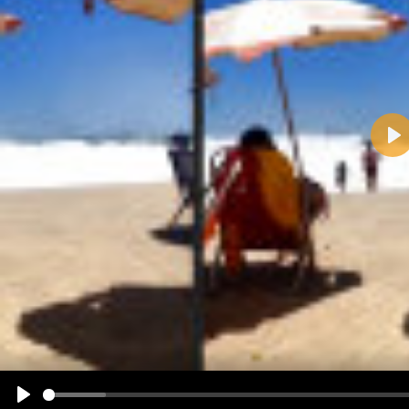
Pla
Name:
E-Mail-Adresse (optional):
Kommentar:
Alle HTML-Tags außer <br>, <strike> und <i> werden aus Deinem Kommentar entfernt.
URLs werden automatisch umgewandelt. Bitte verwende "www." oder "http://" in URLs
Ich möchte eine E-Mail, wenn zu meinem Kommentar Antworten erscheinen.
Ich möchte eine E-Mail, wenn auf dieser Seite weitere Kommentare erscheinen.