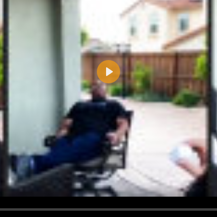
Play
d <i> werden aus Deinem Kommentar entfernt.
tte verwende "www." oder "http://" in URLs
u meinem Kommentar Antworten erscheinen.
uf dieser Seite weitere Kommentare erscheinen.