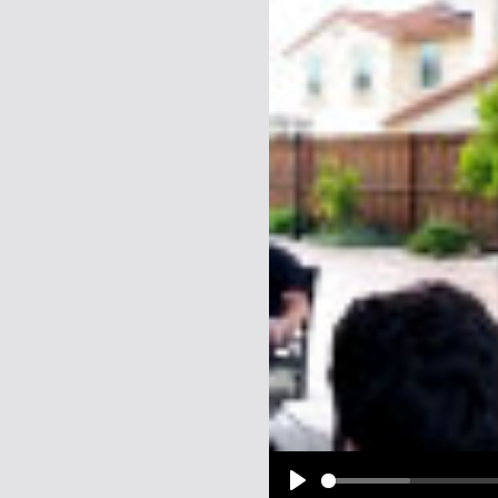
Name:
E-Mail-Adresse (optional):
Kommentar:
Alle HTML-Tags außer <br>, <strike> un
URLs werden automatisch umgewandelt. Bi
Ich möchte eine E-Mail, wenn z
Ich möchte eine E-Mail, wenn a