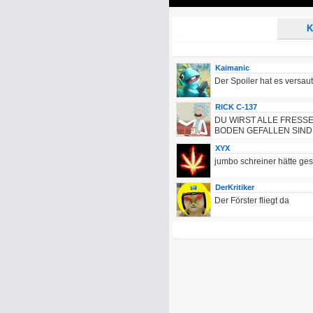
Play
K
Kaimanic
Der Spoiler hat es versaut.
RICK C-137
DU WIRST ALLE FRESSE
BODEN GEFALLEN SIND
XYX
jumbo schreiner hätte ges
DerKritiker
Der Förster fliegt da