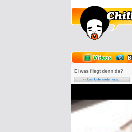
lder
Onlinespiele
Ei was fliegt denn da?
<< Den Untermieter losw...