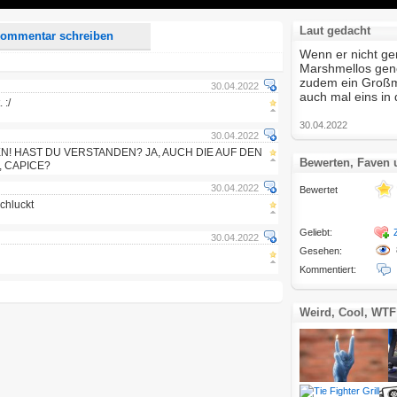
Laut gedacht
ommentar schreiben
Wenn er nicht g
Marshmellos gen
zudem ein Großm
30.04.2022
auch mal eins in
 :/
30.04.2022
30.04.2022
N! HAST DU VERSTANDEN? JA, AUCH DIE AUF DEN
Bewerten, Faven
, CAPICE?
30.04.2022
Bewertet
chluckt
Geliebt:
30.04.2022
Gesehen:
Kommentiert:
Weird, Cool, WTF