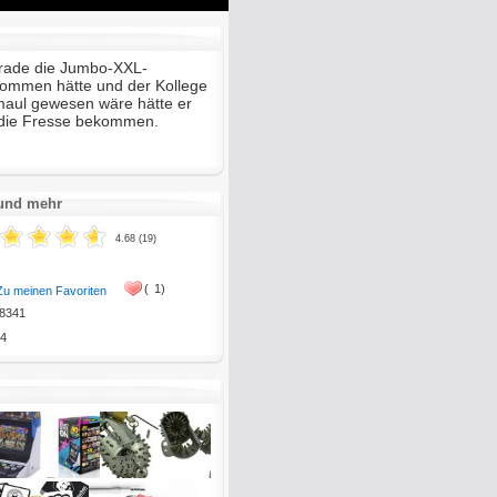
Mute
Enter
fullscreen
erade die Jumbo-XXL-
ommen hätte und der Kollege
aul gewesen wäre hätte er
 die Fresse bekommen.
 und mehr
4.68 (19)
(
1)
Zu meinen Favoriten
8341
4