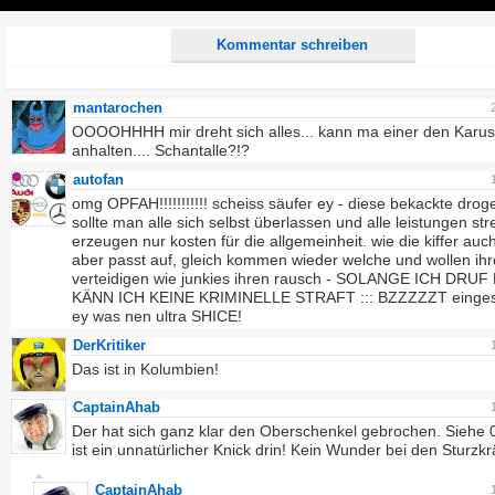
Play
Kommentar schreiben
mantarochen
OOOOHHHH mir dreht sich alles... kann ma einer den Karus
anhalten.... Schantalle?!?
autofan
omg OPFAH!!!!!!!!!!! scheiss säufer ey - diese bekackte drog
sollte man alle sich selbst überlassen und alle leistungen str
erzeugen nur kosten für die allgemeinheit. wie die kiffer auch
aber passt auf, gleich kommen wieder welche und wollen ihre
verteidigen wie junkies ihren rausch - SOLANGE ICH DRUF
KÄNN ICH KEINE KRIMINELLE STRAFT ::: BZZZZZT einges
ey was nen ultra SHICE!
DerKritiker
Das ist in Kolumbien!
CaptainAhab
Der hat sich ganz klar den Oberschenkel gebrochen. Siehe 
ist ein unnatürlicher Knick drin! Kein Wunder bei den Sturzkrä
CaptainAhab