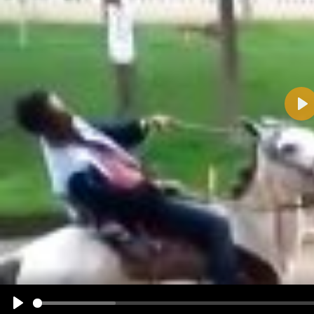
Pla
Name:
E-Mail-Adresse (optional):
Kommentar:
Alle HTML-Tags außer <br>, <strike> und <i> werden aus Deinem Kommentar entfernt.
URLs werden automatisch umgewandelt. Bitte verwende "www." oder "http://" in URLs
Ich möchte eine E-Mail, wenn zu meinem Kommentar Antworten erscheinen.
Ich möchte eine E-Mail, wenn auf dieser Seite weitere Kommentare erscheinen.