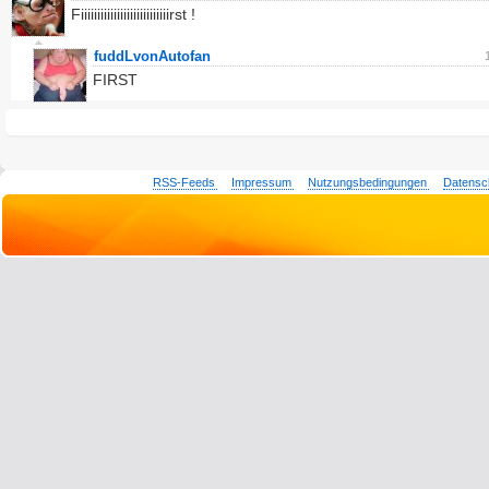
Fiiiiiiiiiiiiiiiiiiiiiiiiiiirst !
fuddLvonAutofan
FIRST
RSS-Feeds
Impressum
Nutzungsbedingungen
Datensc