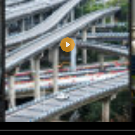
Play
d <i> werden aus Deinem Kommentar entfernt.
tte verwende "www." oder "http://" in URLs
u meinem Kommentar Antworten erscheinen.
uf dieser Seite weitere Kommentare erscheinen.