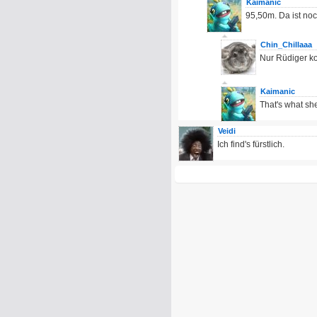
Kaimanic
95,50m. Da ist noc
Chin_Chillaaa
Nur Rüdiger ko
Kaimanic
That's what she
Veidi
Ich find's fürstlich.