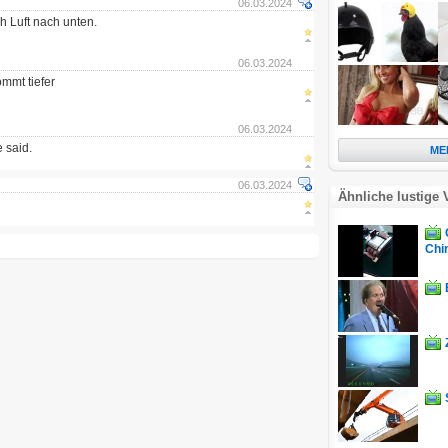
06.03.2024
h Luft nach unten.
06.03.2024
mmt tiefer
06.03.2024
 said.
ME
06.03.2024
Ähnliche lustige 
Chin