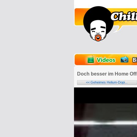
lder
Onlinespiele
Doch besser im Home Offi
<< Geheimes Helium-Dopi...