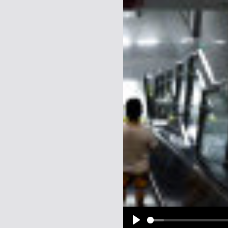
Name:
E-Mail-Adresse (optional):
Kommentar:
Alle HTML-Tags außer <br>, <strike> un
URLs werden automatisch umgewandelt. Bi
Ich möchte eine E-Mail, wenn z
Ich möchte eine E-Mail, wenn a