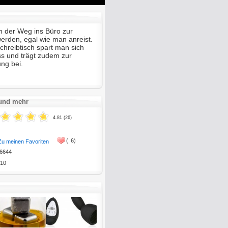
Mute
Enter
fullscreen
 der Weg ins Büro zur
werden, egal wie man anreist.
hreibtisch spart man sich
s und trägt zudem zur
ng bei.
 und mehr
4.81 (26)
(
6)
Zu meinen Favoriten
6644
10