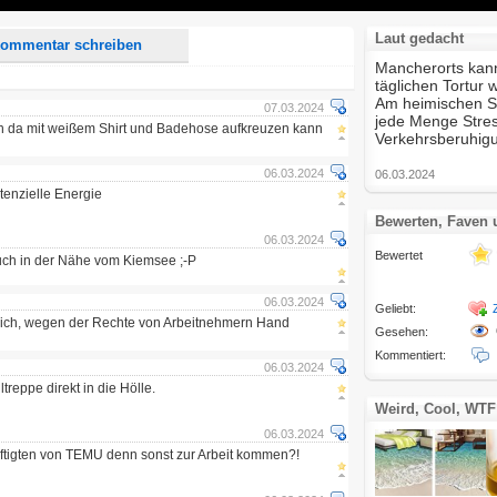
Laut gedacht
ommentar schreiben
Mancherorts kann
täglichen Tortur 
Am heimischen Sc
07.03.2024
jede Menge Stres
an da mit weißem Shirt und Badehose aufkreuzen kann
Verkehrsberuhigu
06.03.2024
06.03.2024
tenzielle Energie
Bewerten, Faven
06.03.2024
Bewertet
uch in der Nähe vom Kiemsee ;-P
06.03.2024
Geliebt:
lich, wegen der Rechte von Arbeitnehmern Hand
Gesehen:
Kommentiert:
06.03.2024
treppe direkt in die Hölle.
Weird, Cool, WTF
06.03.2024
ftigten von TEMU denn sonst zur Arbeit kommen?!