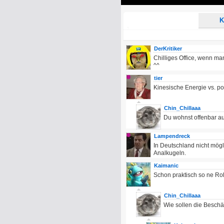
Play
K
DerKritiker
Chilliges Office, wenn m
^^
tier
Kinesische Energie vs. po
Chin_Chillaaa
Du wohnst offenbar a
Lampendreck
In Deutschland nicht mög
Analkugeln.
Kaimanic
Schon praktisch so ne Roll
Chin_Chillaaa
Wie sollen die Beschä