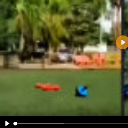
Pla
Name:
E-Mail-Adresse (optional):
Kommentar:
Alle HTML-Tags außer <br>, <strike> und <i> werden aus Deinem Kommentar entfernt.
URLs werden automatisch umgewandelt. Bitte verwende "www." oder "http://" in URLs
Ich möchte eine E-Mail, wenn zu meinem Kommentar Antworten erscheinen.
Ich möchte eine E-Mail, wenn auf dieser Seite weitere Kommentare erscheinen.