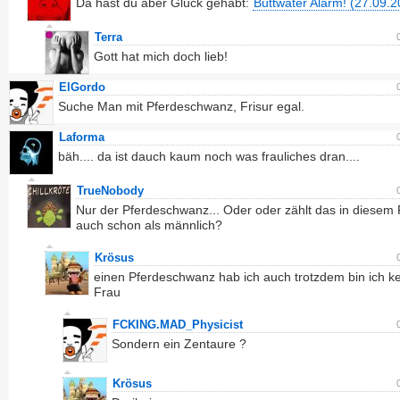
Da hast du aber Glück gehabt:
Buttwater Alarm! (27.09.2
Terra
Gott hat mich doch lieb!
ElGordo
Suche Man mit Pferdeschwanz, Frisur egal.
Laforma
bäh.... da ist dauch kaum noch was frauliches dran....
TrueNobody
Nur der Pferdeschwanz... Oder oder zählt das in diesem 
auch schon als männlich?
Krösus
einen Pferdeschwanz hab ich auch trotzdem bin ich k
Frau
FCKING.MAD_Physicist
Sondern ein Zentaure ?
Krösus