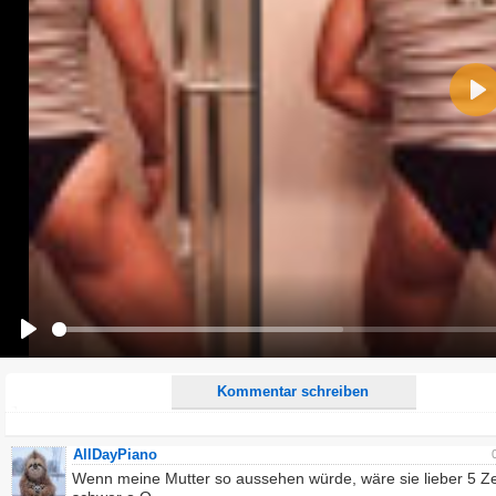
Name:
Pla
E-Mail-Adresse (optional):
Kommentar:
Alle HTML-Tags außer <br>, <strike> und <i> werden aus Deinem Kommentar entfernt.
URLs werden automatisch umgewandelt. Bitte verwende "www." oder "http://" in URLs
Ich möchte eine E-Mail, wenn zu meinem Kommentar Antworten erscheinen.
Ich möchte eine E-Mail, wenn auf dieser Seite weitere Kommentare erscheinen.
Play
Kommentar schreiben
AllDayPiano
Wenn meine Mutter so aussehen würde, wäre sie lieber 5 Z