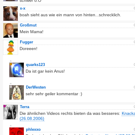
schwer o.O
x-x
boah sieht aus wie ein mann von hinten...schrecklich.
Großmut
Mein Mama!
Fugger
Doreeen!
quarks123
Da ist gar kein Anus!
DerWesten
sehr sehr geiler kommentar :)
Terra
Die ähnlichen Videos rechts bieten da was besseres:
Knack
(26.08.2006)
phlexxo