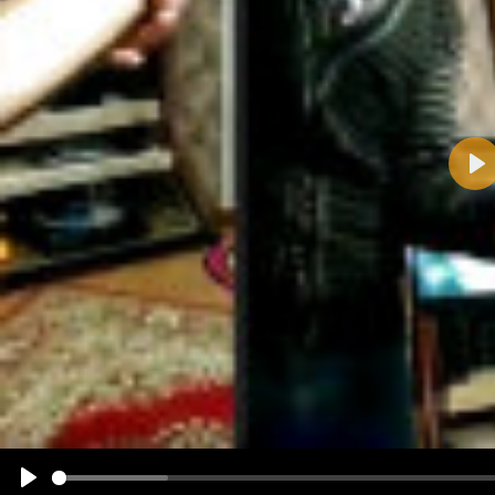
Pla
Name:
E-Mail-Adresse (optional):
Kommentar:
Alle HTML-Tags außer <br>, <strike> und <i> werden aus Deinem Kommentar entfernt.
URLs werden automatisch umgewandelt. Bitte verwende "www." oder "http://" in URLs
Ich möchte eine E-Mail, wenn zu meinem Kommentar Antworten erscheinen.
Ich möchte eine E-Mail, wenn auf dieser Seite weitere Kommentare erscheinen.