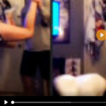
Pla
Name:
E-Mail-Adresse (optional):
Kommentar:
Alle HTML-Tags außer <br>, <strike> und <i> werden aus Deinem Kommentar entfernt.
URLs werden automatisch umgewandelt. Bitte verwende "www." oder "http://" in URLs
Ich möchte eine E-Mail, wenn zu meinem Kommentar Antworten erscheinen.
Ich möchte eine E-Mail, wenn auf dieser Seite weitere Kommentare erscheinen.