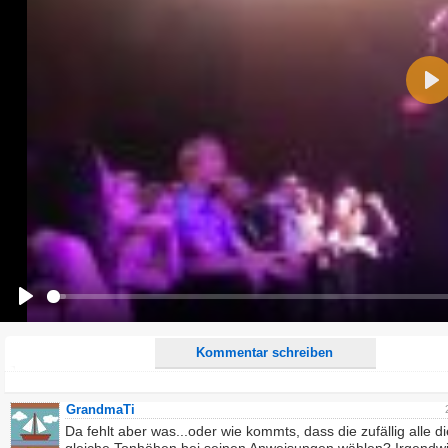
Name:
Pla
E-Mail-Adresse (optional):
Kommentar:
Alle HTML-Tags außer <br>, <strike> und <i> werden aus Deinem Kommentar entfernt.
URLs werden automatisch umgewandelt. Bitte verwende "www." oder "http://" in URLs
Ich möchte eine E-Mail, wenn zu meinem Kommentar Antworten erscheinen.
Ich möchte eine E-Mail, wenn auf dieser Seite weitere Kommentare erscheinen.
Play
Kommentar schreiben
GrandmaTi
Da fehlt aber was...oder wie kommts, dass die zufällig alle di