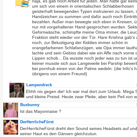
naja, es gab noch Arbeit für jeden. Man hatte gar kein
um sich von einem in orientalischen Schlabberhosen
geisterhaft bewegenden Typen instruieren zu lassen,
Handzeichen zu summen und dafür auch noch Eintritt
bezahlen. Außer man bewegte sich eben in Kreisen, ü
nur mit vorgehaltener Hand gesprochen wurden. Sekt
Gehirnwäsche, schimpfte meine Oma immer, die Leuc
Fraktion steht wieder vor der Tür. Hare Krishna gab's
noch, zur Belustigung der Kiddies immer schön in
orangefarbenen Schlafanzügen, wie Opa immer lauth
lachte und sein Gebiss dabei wie ein Affe nach vorne 
Lippen schob... Da wusste noch jeder was zu tun ist 
keiner musste sich aus Langeweile bei Parship bewer
bei pornhub einen von der Palme wedeln. (die Info's h
übrigens von einem Freund)
Lampendreck
Ehhh nix gegen die! Ich war mal dort zum Urlaub. Mega 
und kleine Preisd. Heute zwar Pleite, aber kein Peil von 
Buxbunny
Ist das Mayonnaise ?
DerHerrlicheFürst
DerHerrlicheFürst dreht den Sound seines Headsets auf und 
seiner Haut es den Gänsen gleichzutun.