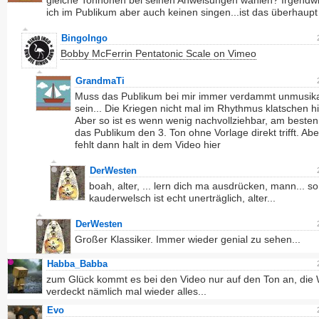
gleiche Tonhöhen bei seinen Anweisungen wählen? Irgendw
ich im Publikum aber auch keinen singen...ist das überhaupt
BingoIngo
Bobby McFerrin Pentatonic Scale on Vimeo
GrandmaTi
Muss das Publikum bei mir immer verdammt unmusika
sein... Die Kriegen nicht mal im Rhythmus klatschen hin
Aber so ist es wenn wenig nachvollziehbar, am besten,
das Publikum den 3. Ton ohne Vorlage direkt trifft. Ab
fehlt dann halt in dem Video hier
DerWesten
boah, alter, ... lern dich ma ausdrücken, mann... so
kauderwelsch ist echt unerträglich, alter...
DerWesten
Großer Klassiker. Immer wieder genial zu sehen...
Habba_Babba
zum Glück kommt es bei den Video nur auf den Ton an, die
verdeckt nämlich mal wieder alles...
Evo