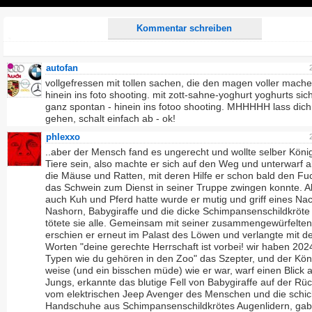
Play
Kommentar schreiben
autofan
vollgefressen mit tollen sachen, die den magen voller mache
hinein ins foto shooting. mit zott-sahne-yoghurt yoghurts sic
ganz spontan - hinein ins fotoo shooting. MHHHHH lass dich
gehen, schalt einfach ab - ok!
phlexxo
..aber der Mensch fand es ungerecht und wollte selber Köni
Tiere sein, also machte er sich auf den Weg und unterwarf a
die Mäuse und Ratten, mit deren Hilfe er schon bald den Fu
das Schwein zum Dienst in seiner Truppe zwingen konnte. Al
auch Kuh und Pferd hatte wurde er mutig und griff eines Na
Nashorn, Babygiraffe und die dicke Schimpansenschildkröte
tötete sie alle. Gemeinsam mit seiner zusammengewürfelte
erschien er erneut im Palast des Löwen und verlangte mit d
Worten "deine gerechte Herrschaft ist vorbei! wir haben 202
Typen wie du gehören in den Zoo" das Szepter, und der Kön
weise (und ein bisschen müde) wie er war, warf einen Blick a
Jungs, erkannte das blutige Fell von Babygiraffe auf der Rü
vom elektrischen Jeep Avenger des Menschen und die schi
Handschuhe aus Schimpansenschildkrötes Augenlidern, gab