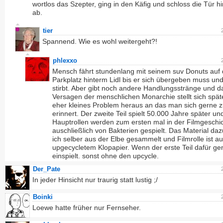
wortlos das Szepter, ging in den Käfig und schloss die Tür hi
ab.
tier
Spannend. Wie es wohl weitergeht?!
phlexxo
Mensch fährt stundenlang mit seinem suv Donuts auf
Parkplatz hinterm Lidl bis er sich übergeben muss un
stirbt. Aber gibt noch andere Handlungsstränge und d
Versagen der menschlichen Monarchie stellt sich späte
eher kleines Problem heraus an das man sich gerne 
erinnert. Der zweite Teil spielt 50.000 Jahre später un
Hauptrollen werden zum ersten mal in der Filmgeschi
auschließlich von Bakterien gespielt. Das Material da
ich selber aus der Elbe gesammelt und Filmrolle ist a
upgecycletem Klopapier. Wenn der erste Teil dafür g
einspielt. sonst ohne den upcycle.
Der_Pate
In jeder Hinsicht nur traurig statt lustig ;/
Boinki
Loewe hatte früher nur Fernseher.