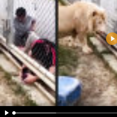
Pla
Name:
E-Mail-Adresse (optional):
Kommentar:
Alle HTML-Tags außer <br>, <strike> und <i> werden aus Deinem Kommentar entfernt.
URLs werden automatisch umgewandelt. Bitte verwende "www." oder "http://" in URLs
Ich möchte eine E-Mail, wenn zu meinem Kommentar Antworten erscheinen.
Ich möchte eine E-Mail, wenn auf dieser Seite weitere Kommentare erscheinen.