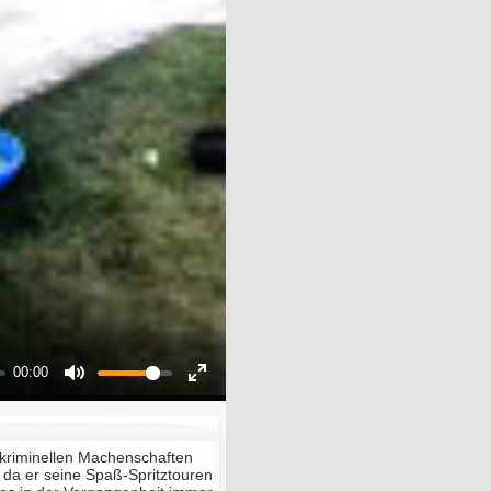
00:00
Mute
Enter
fullscreen
kriminellen Machenschaften
t, da er seine Spaß-Spritztouren