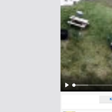
Name:
E-Mail-Adresse (optional):
Kommentar:
Alle HTML-Tags außer <br>, <strike> un
URLs werden automatisch umgewandelt. Bi
Ich möchte eine E-Mail, wenn z
Ich möchte eine E-Mail, wenn a
Play
K