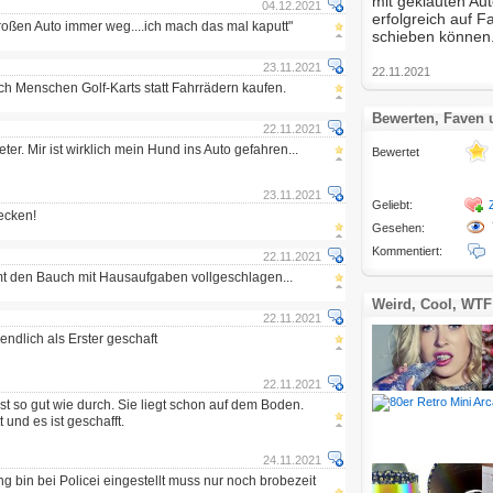
mit geklauten Au
04.12.2021
erfolgreich auf F
roßen Auto immer weg....ich mach das mal kaputt"
schieben können
23.11.2021
22.11.2021
ch Menschen Golf-Karts statt Fahrrädern kaufen.
Bewerten, Faven
22.11.2021
ter. Mir ist wirklich mein Hund ins Auto gefahren...
Bewertet
23.11.2021
Geliebt:
ecken!
Gesehen:
Kommentiert:
22.11.2021
mmt den Bauch mit Hausaufgaben vollgeschlagen...
Weird, Cool, WTF
22.11.2021
endlich als Erster geschaft
22.11.2021
st so gut wie durch. Sie liegt schon auf dem Boden.
 und es ist geschafft.
24.11.2021
g bin bei Policei eingestellt muss nur noch brobezeit