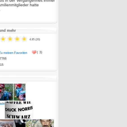
tos in der Vergangenheit immer
amilienmitglieder hatte
.
 und mehr
4.95 (20)
(
3)
Zu meinen Favoriten
7766
15