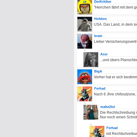
DerKritiker
"Herrchen fährt mit dem g
Hobbes
USA. Das Land, in dem si
brain
Lieber Versicherungsvertre
Assi
...und übers Planschb
BigA
Vorher hat er sich besti
Ferhad
Nach 6 Jhre chilloutzone, 
malte2lol
Die Rechtschreibung i
Nur noch einen Schnitt
Ferhad
mit Rechtschreibun