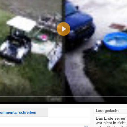
Play
d <i> werden aus Deinem Kommentar entfernt.
tte verwende "www." oder "http://" in URLs
u meinem Kommentar Antworten erscheinen.
uf dieser Seite weitere Kommentare erscheinen.
Laut gedacht
ommentar schreiben
Das Ende seiner 
war nicht in sich