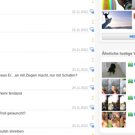
22.11.2021
22.11.2021
ME
24.11.2021
Ähnliche lustige 
23.11.2021
, was Er....an mit Ziegen macht, nur mit Schafen?
24.11.2021
rkehr ferstand
23.11.2021
Troll gelauncht?
24.11.2021
deutsh shreiben