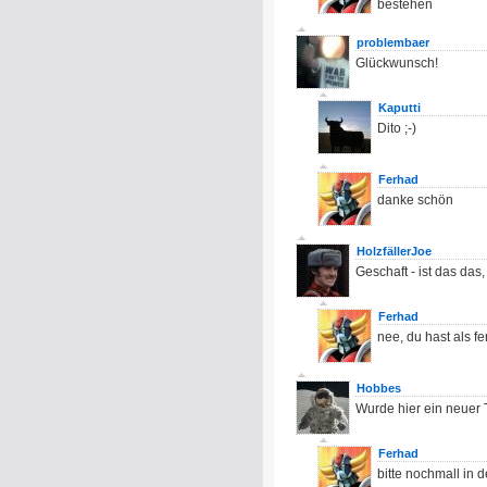
bestehen
problembaer
Glückwunsch!
Kaputti
Dito ;-)
Ferhad
danke schön
HolzfällerJoe
Geschaft - ist das das
Ferhad
nee, du hast als fe
Hobbes
Wurde hier ein neuer 
Ferhad
bitte nochmall in 