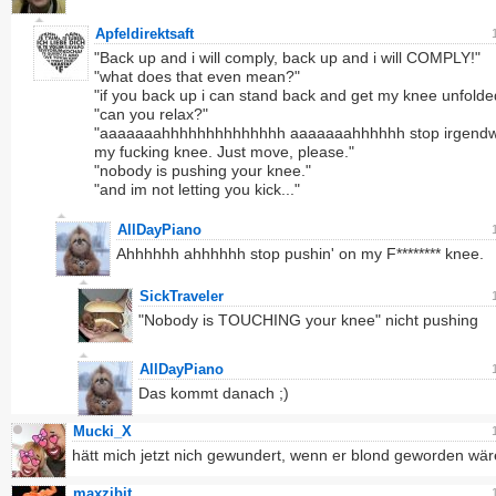
Apfeldirektsaft
"Back up and i will comply, back up and i will COMPLY!"
"what does that even mean?"
"if you back up i can stand back and get my knee unfolde
"can you relax?"
"aaaaaaahhhhhhhhhhhhhh aaaaaaahhhhhh stop irgendw
my fucking knee. Just move, please."
"nobody is pushing your knee."
"and im not letting you kick..."
AllDayPiano
Ahhhhhh ahhhhhh stop pushin' on my F******** knee.
SickTraveler
"Nobody is TOUCHING your knee" nicht pushing
AllDayPiano
Das kommt danach ;)
Mucki_X
hätt mich jetzt nich gewundert, wenn er blond geworden wä
maxzibit