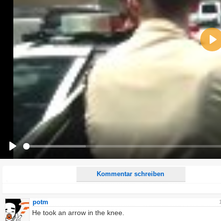
Name:
Pla
E-Mail-Adresse (optional):
Kommentar:
Alle HTML-Tags außer <br>, <strike> und <i> werden aus Deinem Kommentar entfernt.
URLs werden automatisch umgewandelt. Bitte verwende "www." oder "http://" in URLs
Ich möchte eine E-Mail, wenn zu meinem Kommentar Antworten erscheinen.
Ich möchte eine E-Mail, wenn auf dieser Seite weitere Kommentare erscheinen.
Play
Kommentar schreiben
potm
He took an arrow in the knee.