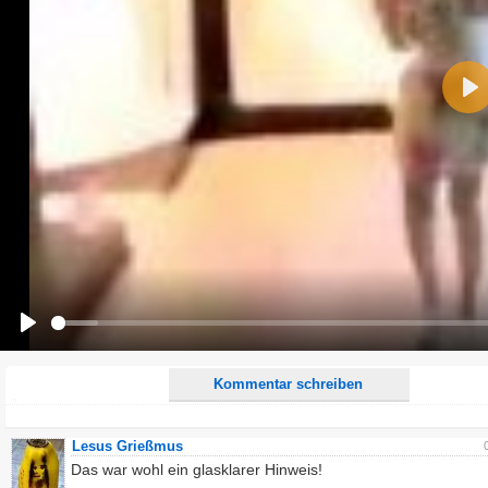
Name:
Pla
E-Mail-Adresse (optional):
Kommentar:
Alle HTML-Tags außer <br>, <strike> und <i> werden aus Deinem Kommentar entfernt.
URLs werden automatisch umgewandelt. Bitte verwende "www." oder "http://" in URLs
Ich möchte eine E-Mail, wenn zu meinem Kommentar Antworten erscheinen.
Ich möchte eine E-Mail, wenn auf dieser Seite weitere Kommentare erscheinen.
Play
Kommentar schreiben
Lesus Grießmus
Das war wohl ein glasklarer Hinweis!