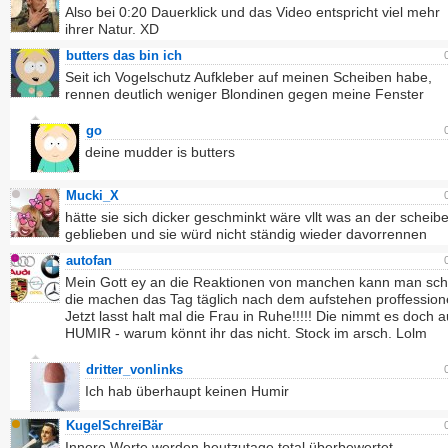
Also bei 0:20 Dauerklick und das Video entspricht viel mehr
ihrer Natur. XD
butters das bin ich
Seit ich Vogelschutz Aufkleber auf meinen Scheiben habe,
rennen deutlich weniger Blondinen gegen meine Fenster
go
deine mudder is butters
Mucki_X
hätte sie sich dicker geschminkt wäre vllt was an der scheib
geblieben und sie würd nicht ständig wieder davorrennen
autofan
Mein Gott ey an die Reaktionen von manchen kann man sc
die machen das Tag täglich nach dem aufstehen proffessionel
Jetzt lasst halt mal die Frau in Ruhe!!!!! Die nimmt es doch 
HUMIR - warum könnt ihr das nicht. Stock im arsch. Lolm
dritter_vonlinks
Ich hab überhaupt keinen Humir
KugelSchreiBär
Innere Werte werden heutzutage total überbewertet.