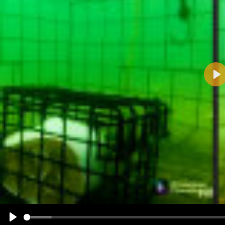
Pla
Name:
E-Mail-Adresse (optional):
Kommentar:
Alle HTML-Tags außer <br>, <strike> und <i> werden aus Deinem Kommentar entfernt.
URLs werden automatisch umgewandelt. Bitte verwende "www." oder "http://" in URLs
Ich möchte eine E-Mail, wenn zu meinem Kommentar Antworten erscheinen.
Ich möchte eine E-Mail, wenn auf dieser Seite weitere Kommentare erscheinen.