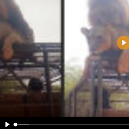
Pla
Name:
E-Mail-Adresse (optional):
Kommentar:
Alle HTML-Tags außer <br>, <strike> und <i> werden aus Deinem Kommentar entfernt.
URLs werden automatisch umgewandelt. Bitte verwende "www." oder "http://" in URLs
Ich möchte eine E-Mail, wenn zu meinem Kommentar Antworten erscheinen.
Ich möchte eine E-Mail, wenn auf dieser Seite weitere Kommentare erscheinen.