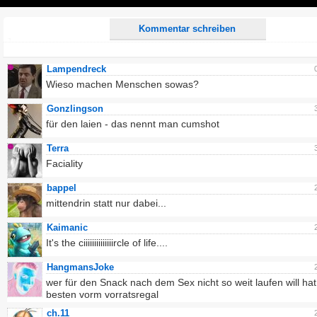
Play
Kommentar schreiben
Lampendreck
Wieso machen Menschen sowas?
Gonzlingson
für den laien - das nennt man cumshot
Terra
Faciality
bappel
mittendrin statt nur dabei...
Kaimanic
It's the ciiiiiiiiiiiiiircle of life....
HangmansJoke
wer für den Snack nach dem Sex nicht so weit laufen will ha
besten vorm vorratsregal
ch.11