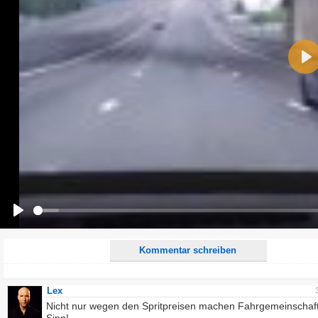
Name:
Pla
E-Mail-Adresse (optional):
Kommentar:
Alle HTML-Tags außer <br>, <strike> und <i> werden aus Deinem Kommentar entfernt.
URLs werden automatisch umgewandelt. Bitte verwende "www." oder "http://" in URLs
Ich möchte eine E-Mail, wenn zu meinem Kommentar Antworten erscheinen.
Ich möchte eine E-Mail, wenn auf dieser Seite weitere Kommentare erscheinen.
Play
Kommentar schreiben
Lex
Nicht nur wegen den Spritpreisen machen Fahrgemeinschaft