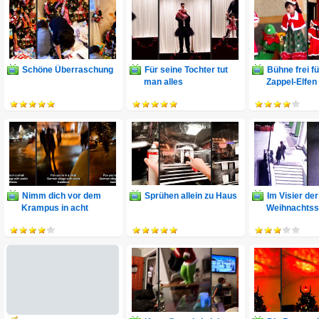
Schöne Überraschung
Für seine Tochter tut
Bühne frei f
man alles
Zappel-Elfen
Nimm dich vor dem
Sprühen allein zu Haus
Im Visier de
Krampus in acht
Weihnachts