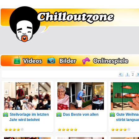
1
2
3
Steilvorlage im letzten
Das Beste von allen
Gute Weihna
Jahr wird belohnt
stirbt langs