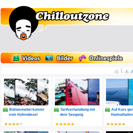
1
2
3
Bühnennebel kommt
Tarifverhandlung mit
Auf Kurs ge
vom Hafendiesel
dem Seegang
Haimathafen