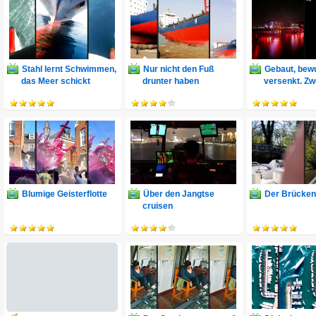
Stahl lernt Schwimmen,
Nur nicht den Fuß
Gebaut, bew
das Meer schickt
drunter haben
versenkt. Zw
Eskorte
Blumige Geisterflotte
Über den Jangtse
Der Brücken
cruisen