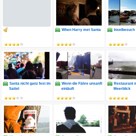
When Harry met Santa
Inselbesuch
Santa nicht ganz fest im
Wenn die Fähre unsanft
Restaurant m
Sattel
einläuft
Meerblick