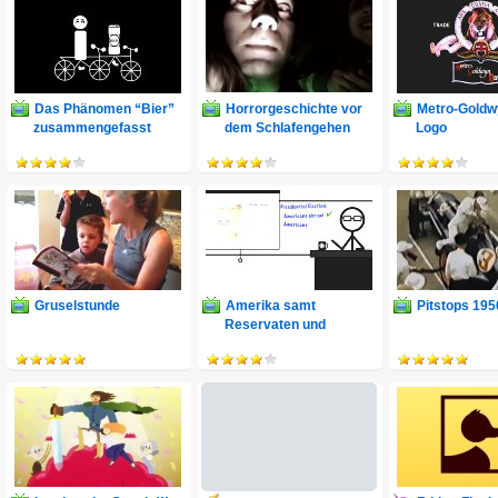
Das Phänomen “Bier”
Horrorgeschichte vor
Metro-Goldw
zusammengefasst
dem Schlafengehen
Logo
Gruselstunde
Amerika samt
Pitstops 195
Reservaten und
Inselchen