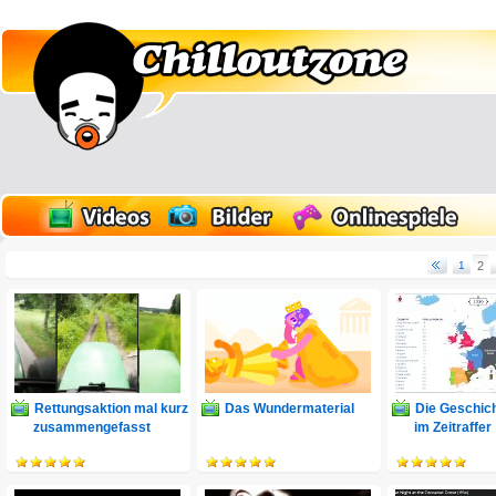
1
2
Rettungsaktion mal kurz
Das Wundermaterial
Die Geschic
zusammengefasst
im Zeitraffer