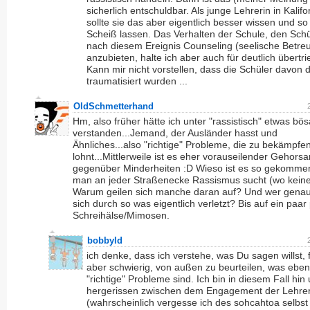
sicherlich entschuldbar. Als junge Lehrerin in Kalifo
sollte sie das aber eigentlich besser wissen und so
Scheiß lassen. Das Verhalten der Schule, den Sch
nach diesem Ereignis Counseling (seelische Betre
anzubieten, halte ich aber auch für deutlich übertri
Kann mir nicht vorstellen, dass die Schüler davon d
traumatisiert wurden ...
OldSchmetterhand
Hm, also früher hätte ich unter "rassistisch" etwas bös
verstanden...Jemand, der Ausländer hasst und
Ähnliches...also "richtige" Probleme, die zu bekämpfen
lohnt...Mittlerweile ist es eher vorauseilender Gehors
gegenüber Minderheiten :D Wieso ist es so gekomme
man an jeder Straßenecke Rassismus sucht (wo keiner
Warum geilen sich manche daran auf? Und wer genau 
sich durch so was eigentlich verletzt? Bis auf ein paar
Schreihälse/Mimosen.
bobbyld
ich denke, dass ich verstehe, was Du sagen willst, 
aber schwierig, von außen zu beurteilen, was eben
"richtige" Probleme sind. Ich bin in diesem Fall hin
hergerissen zwischen dem Engagement der Lehrer
(wahrscheinlich vergesse ich des sohcahtoa selbst