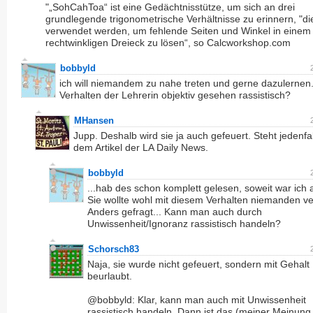
"„SohCahToa“ ist eine Gedächtnisstütze, um sich an drei
grundlegende trigonometrische Verhältnisse zu erinnern, "di
verwendet werden, um fehlende Seiten und Winkel in einem
rechtwinkligen Dreieck zu lösen“, so Calcworkshop.com
bobbyld
ich will niemandem zu nahe treten und gerne dazulernen.
Verhalten der Lehrerin objektiv gesehen rassistisch?
MHansen
Jupp. Deshalb wird sie ja auch gefeuert. Steht jedenfal
dem Artikel der LA Daily News.
bobbyld
...hab des schon komplett gelesen, soweit war ich a
Sie wollte wohl mit diesem Verhalten niemanden ve
Anders gefragt... Kann man auch durch
Unwissenheit/Ignoranz rassistisch handeln?
Schorsch83
Naja, sie wurde nicht gefeuert, sondern mit Gehalt
beurlaubt.
@bobbyld: Klar, kann man auch mit Unwissenheit
rassistisch handeln. Dann ist das (meiner Meinung