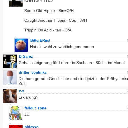
SOH CAH TOA:
Some Old Hippie - Sin=O/H
Caught Another Hippie - Cos = A/H
Trippin On Acid - tan =O/A
BitterERnst
Hat sie wohl zu wörtlich genommen
DrSarez
Gehaltssteigerung für Lehrer in Sachsen - 80ct... im Monat.
dritter_vonlinks
Die ham gerade Geschichte und sind jetzt in der Prähysteri
Zeit.
x-x
Erklärung?
fallout_zone
Ja.
phlexxo