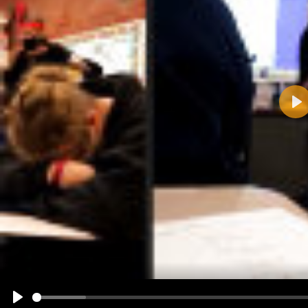
Pla
Name:
E-Mail-Adresse (optional):
Kommentar:
Alle HTML-Tags außer <br>, <strike> und <i> werden aus Deinem Kommentar entfernt.
URLs werden automatisch umgewandelt. Bitte verwende "www." oder "http://" in URLs
Ich möchte eine E-Mail, wenn zu meinem Kommentar Antworten erscheinen.
Ich möchte eine E-Mail, wenn auf dieser Seite weitere Kommentare erscheinen.