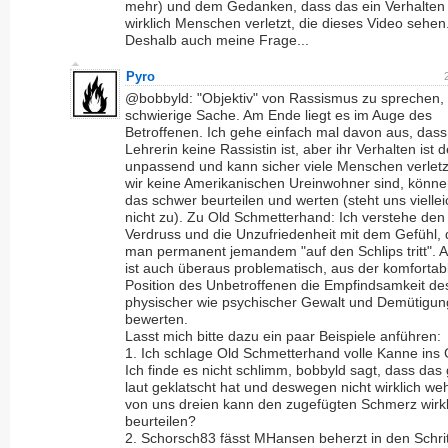
mehr) und dem Gedanken, dass das ein Verhalten i
wirklich Menschen verletzt, die dieses Video sehen
Deshalb auch meine Frage...
Pyro
@bobbyld: "Objektiv" von Rassismus zu sprechen, i
schwierige Sache. Am Ende liegt es im Auge des
Betroffenen. Ich gehe einfach mal davon aus, dass
Lehrerin keine Rassistin ist, aber ihr Verhalten ist
unpassend und kann sicher viele Menschen verlet
wir keine Amerikanischen Ureinwohner sind, könne
das schwer beurteilen und werten (steht uns vielle
nicht zu). Zu Old Schmetterhand: Ich verstehe den
Verdruss und die Unzufriedenheit mit dem Gefühl,
man permanent jemandem "auf den Schlips tritt". 
ist auch überaus problematisch, aus der komfortab
Position des Unbetroffenen die Empfindsamkeit de
physischer wie psychischer Gewalt und Demütigun
bewerten.
Lasst mich bitte dazu ein paar Beispiele anführen:
1. Ich schlage Old Schmetterhand volle Kanne ins 
Ich finde es nicht schlimm, bobbyld sagt, dass das 
laut geklatscht hat und deswegen nicht wirklich we
von uns dreien kann den zugefügten Schmerz wirkl
beurteilen?
2. Schorsch83 fässt MHansen beherzt in den Schrit