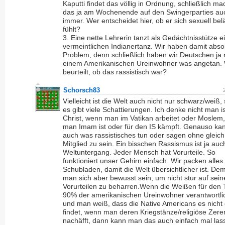
Kaputti findet das völlig in Ordnung, schließlich ma
das ja am Wochenende auf den Swingerparties au
immer. Wer entscheidet hier, ob er sich sexuell belä
fühlt?
3. Eine nette Lehrerin tanzt als Gedächtnisstütze e
vermeintlichen Indianertanz. Wir haben damit absol
Problem, denn schließlich haben wir Deutschen ja 
einem Amerikanischen Ureinwohner was angetan.
beurteilt, ob das rassistisch war?
Schorsch83
Vielleicht ist die Welt auch nicht nur schwarz/weiß
es gibt viele Schattierungen. Ich denke nicht man is
Christ, wenn man im Vatikan arbeitet oder Moslem
man Imam ist oder für den IS kämpft. Genauso k
auch was rassistisches tun oder sagen ohne gleic
Mitglied zu sein. Ein bisschen Rassismus ist ja auc
Weltuntergang. Jeder Mensch hat Vorurteile. So
funktioniert unser Gehirn einfach. Wir packen alles 
Schubladen, damit die Welt übersichtlicher ist. Dem
man sich aber bewusst sein, um nicht stur auf sei
Vorurteilen zu beharren.Wenn die Weißen für den 
90% der amerikanischen Ureinwohner verantwortli
und man weiß, dass die Native Americans es nicht 
findet, wenn man deren Kriegstänze/religiöse Zer
nachäfft, dann kann man das auch einfach mal las