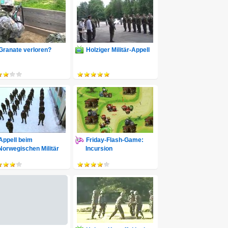
Granate verloren?
Holziger Militär-Appell
Appell beim
Friday-Flash-Game:
Norwegischen Militär
Incursion