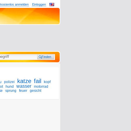
 kostenlos anmelden
Einloggen
katze
fail
u
polizei
kopf
wasser
ot
hund
motorrad
ße
sprung
feuer
gesicht