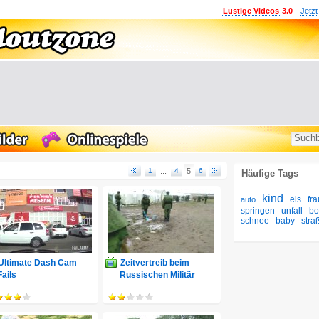
Lustige Videos
3.0
Jetzt
1
...
4
5
6
Häufige Tags
kind
eis
fra
auto
springen
unfall
bo
schnee
baby
stra
Ultimate Dash Cam
Zeitvertreib beim
Fails
Russischen Militär