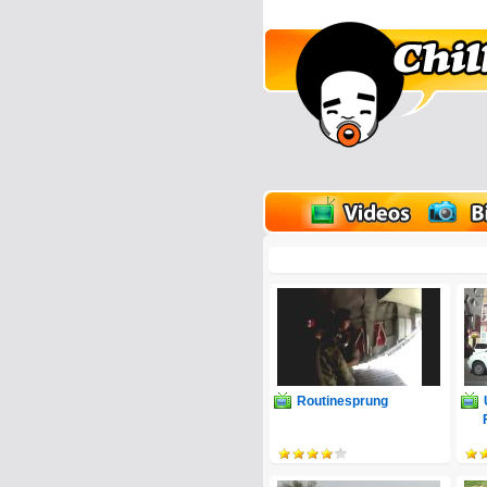
lder
Onlinespiele
Routinesprung