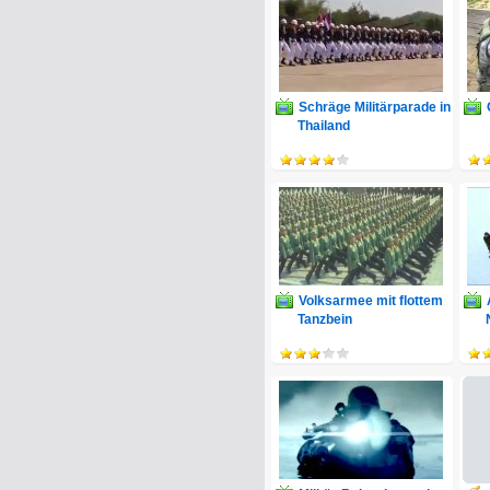
Schräge Militärparade in
Thailand
Volksarmee mit flottem
Tanzbein