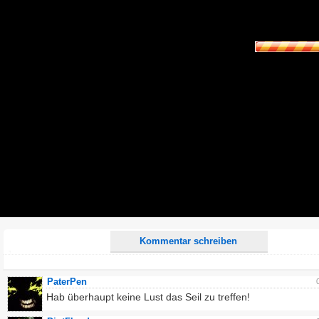
Name:
E-Mail-Adresse (optional):
Kommentar:
Alle HTML-Tags außer <br>, <strike> und <i> werden aus Deinem Kommentar entfernt.
URLs werden automatisch umgewandelt. Bitte verwende "www." oder "http://" in URLs
Ich möchte eine E-Mail, wenn zu meinem Kommentar Antworten erscheinen.
Ich möchte eine E-Mail, wenn auf dieser Seite weitere Kommentare erscheinen.
Kommentar schreiben
PaterPen
Hab überhaupt keine Lust das Seil zu treffen!