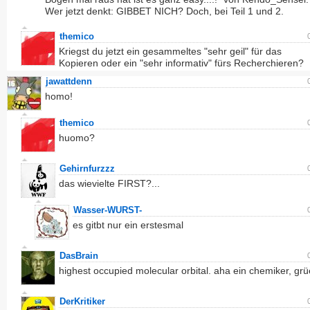
Wer jetzt denkt: GIBBET NICH? Doch, bei Teil 1 und 2.
themico
Kriegst du jetzt ein gesammeltes "sehr geil" für das
Kopieren oder ein "sehr informativ" fürs Recherchieren?
jawattdenn
homo!
themico
huomo?
Gehirnfurzzz
das wievielte FIRST?...
Wasser-WURST-
es gitbt nur ein erstesmal
DasBrain
highest occupied molecular orbital. aha ein chemiker, grü
DerKritiker