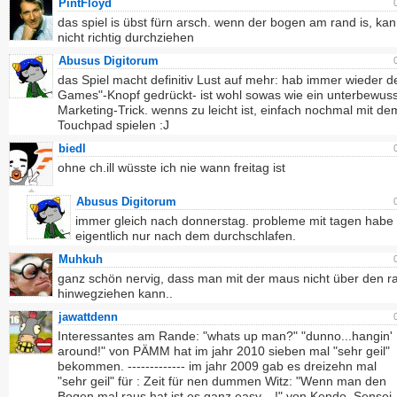
PintFloyd
das spiel is übst fürn arsch. wenn der bogen am rand is, k
nicht richtig durchziehen
Abusus Digitorum
das Spiel macht definitiv Lust auf mehr: hab immer wieder 
Games"-Knopf gedrückt- ist wohl sowas wie ein unterbewuss
Marketing-Trick. wenns zu leicht ist, einfach nochmal mit de
Touchpad spielen :J
biedl
ohne ch.ill wüsste ich nie wann freitag ist
Abusus Digitorum
immer gleich nach donnerstag. probleme mit tagen habe 
eigentlich nur nach dem durchschlafen.
Muhkuh
ganz schön nervig, dass man mit der maus nicht über den r
hinwegziehen kann..
jawattdenn
Interessantes am Rande: "whats up man?" "dunno...hangin'
around!" von PÄMM hat im jahr 2010 sieben mal "sehr geil"
bekommen. ------------- im jahr 2009 gab es dreizehn mal
"sehr geil" für : Zeit für nen dummen Witz: "Wenn man den
Bogen mal raus hat ist es ganz easy....!" von Kendo_Sensei.