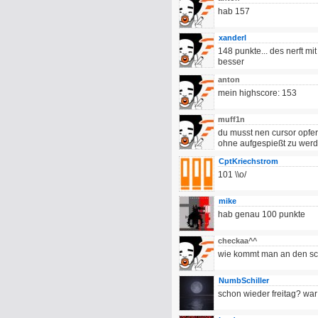
hab 157
xanderl
148 punkte... des nerft mi
besser
anton
mein highscore: 153
muff1n
du musst nen cursor opfe
ohne aufgespießt zu werd
CptKriechstrom
101 \\o/
mike
hab genau 100 punkte
checkaa^^
wie kommt man an den sc
NumbSchiller
schon wieder freitag? war