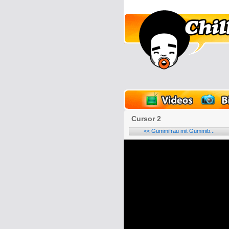
lder
Onlinespiele
Cursor 2
<< Gummifrau mit Gummib...