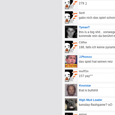
279 ;]
Ser0
gabs nich das spiel schon
TymanT
this is a big shit... vonwe
kommste rein da berührt ma
Cliffer
188, falls ich keine pyra
J.Phonzo
das spiel hat seinen reiz
muff1n
157 yay^^
Knutstar
that is bullshit
High Mud Leader
tuesday-flashgame? oO
anton