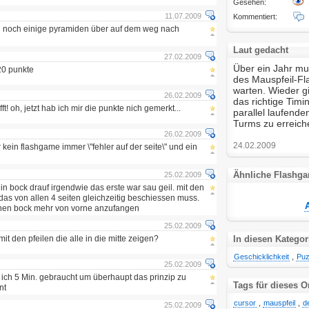
Gesehen:
11.07.2009
Kommentiert:
n noch einige pyramiden über auf dem weg nach
Laut gedacht
27.02.2009
Über ein Jahr mus
20 punkte
des Mauspfeil-Fl
warten. Wieder gi
26.02.2009
das richtige Tim
ft! oh, jetzt hab ich mir die punkte nich gemerkt...
parallel laufende
Turms zu erreich
26.02.2009
24.02.2009
 kein flashgame immer \"fehler auf der seite\" und ein
Ähnliche Flashg
25.02.2009
in bock drauf irgendwie das erste war sau geil. mit den
das von allen 4 seiten gleichzeitig beschiessen muss.
einen bock mehr von vorne anzufangen
25.02.2009
mit den pfeilen die alle in die mitte zeigen?
In diesen Kategor
Geschicklichkeit
,
Puz
25.02.2009
 ich 5 Min. gebraucht um überhaupt das prinzip zu
Tags für dieses O
nt
cursor
,
mauspfeil
,
d
25.02.2009