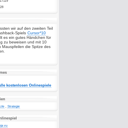
17119
28
sten wir auf den zweiten Teil
ashback-Spiels
Cursor*10
lt es ein gutes Händchen für
ing zu beweisen und mit 10
n Mauspfeilen die Spitze des
en.
ames
Alle kostenlosen Onlinespiele
ien
zle
,
Strategie
nlinespiel
eja vu