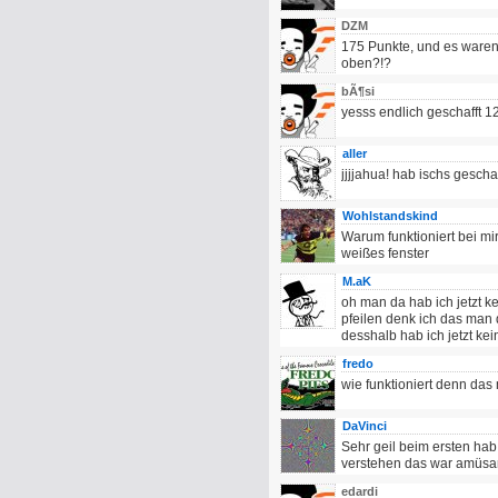
DZM
175 Punkte, und es ware
oben?!?
bÃ¶si
yesss endlich geschafft 1
aller
jjjjahua! hab ischs geschaf
Wohlstandskind
Warum funktioniert bei mir
weißes fenster
M.aK
oh man da hab ich jetzt ke
pfeilen denk ich das man 
desshalb hab ich jetzt k
fredo
wie funktioniert denn das 
DaVinci
Sehr geil beim ersten hab
verstehen das war amüsa
edardi