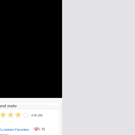
 und mehr
4.00 (28)
(
6)
Zu meinen Favoriten