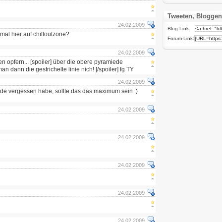
Tweeten, Bloggen
24.02.2009
Blog-Link:
mal hier auf chilloutzone?
Forum-Link:
24.02.2009
gen opfern... [spoiler] über die obere pyramiede
n dann die gestrichelte linie nich! [/spoiler] fg TY
24.02.2009
mide vergessen habe, sollte das das maximum sein :)
24.02.2009
24.02.2009
24.02.2009
24.02.2009
24.02.2009