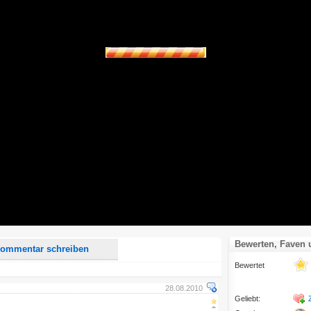
d <i> werden aus Deinem Kommentar entfernt.
tte verwende "www." oder "http://" in URLs
u meinem Kommentar Antworten erscheinen.
uf dieser Seite weitere Kommentare erscheinen.
Bewerten, Faven
ommentar schreiben
Bewertet
28.08.2010
Geliebt: