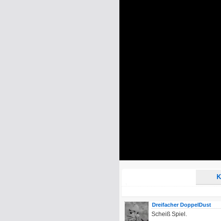
Name:
E-Mail-Adresse (optional):
Kommentar:
Alle HTML-Tags außer <br>, <strike> un
URLs werden automatisch umgewandelt. Bi
Ich möchte eine E-Mail, wenn z
Ich möchte eine E-Mail, wenn a
K
Dreifacher DoppelDust
Scheiß Spiel.