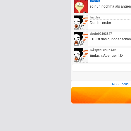
hardez
so nun nochma als angemeld
hardez
Durch.. erster
dodo02193847
110 ist das gut oder schle
KÃ¤ptnBlaubÃ¤r
Einfach. Aber geil! :D
RSS-Feeds