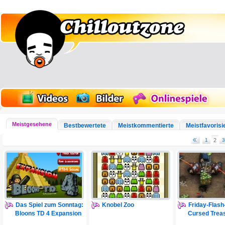
Meistgesehene
Bestbewertete
Meistkommentierte
Meistfavorisi
1
2
3
Das Spiel zum Sonntag:
Knobel Zoo
Friday-Flas
Bloons TD 4 Expansion
Cursed Trea