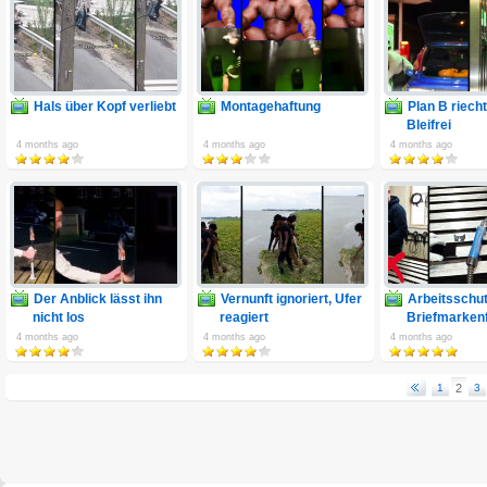
Hals über Kopf verliebt
Montagehaftung
Plan B riech
Bleifrei
4 months ago
4 months ago
4 months ago
Der Anblick lässt ihn
Vernunft ignoriert, Ufer
Arbeitsschut
nicht los
reagiert
Briefmarken
4 months ago
4 months ago
4 months ago
1
2
3