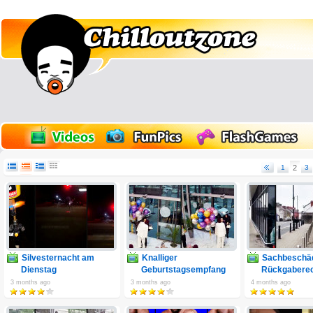
1
2
3
Silvesternacht am
Knalliger
Sachbeschäd
Dienstag
Geburtstagsempfang
Rückgabere
3 months ago
3 months ago
4 months ago